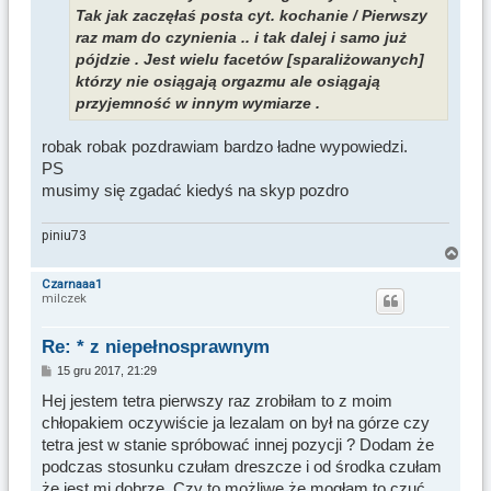
Tak jak zaczęłaś posta cyt. kochanie / Pierwszy
raz mam do czynienia .. i tak dalej i samo już
pójdzie . Jest wielu facetów [sparaliżowanych]
którzy nie osiągają orgazmu ale osiągają
przyjemność w innym wymiarze .
robak robak pozdrawiam bardzo ładne wypowiedzi.
PS
musimy się zgadać kiedyś na skyp pozdro
piniu73
N
a
Czarnaaa1
milczek
g
ó
r
Re: * z niepełnosprawnym
ę
P
15 gru 2017, 21:29
o
s
Hej jestem tetra pierwszy raz zrobiłam to z moim
t
chłopakiem oczywiście ja lezalam on był na górze czy
tetra jest w stanie spróbować innej pozycji ? Dodam że
podczas stosunku czułam dreszcze i od środka czułam
że jest mi dobrze. Czy to możliwe że mogłam to czuć