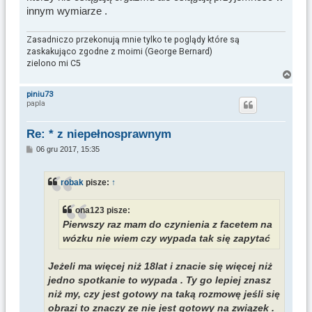
innym wymiarze .
Zasadniczo przekonują mnie tylko te poglądy które są
zaskakująco zgodne z moimi (George Bernard)
zielono mi C5
N
a
piniu73
papla
g
ó
r
Re: * z niepełnosprawnym
ę
P
06 gru 2017, 15:35
o
s
t
robak
pisze:
↑
ona123 pisze:
Pierwszy raz mam do czynienia z facetem na
wózku nie wiem czy wypada tak się zapytać
Jeżeli ma więcej niż 18lat i znacie się więcej niż
jedno spotkanie to wypada . Ty go lepiej znasz
niż my, czy jest gotowy na taką rozmowę jeśli się
obrazi to znaczy ze nie jest gotowy na związek .