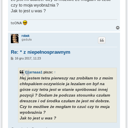
czy to moja wyobraźnia ?
Jak to jest u was ?
toONA
N
a
robak
gaduła
g
ó
r
Re: * z niepełnosprawnym
ę
P
16 gru 2017, 11:23
o
s
t
Czarnaaa1
pisze:
↑
Hej jestem tetra pierwszy raz zrobiłam to z moim
chłopakiem oczywiście ja lezalam on był na
górze czy tetra jest w stanie spróbować innej
pozycji ? Dodam że podczas stosunku czułam
dreszcze i od środka czułam że jest mi dobrze.
Czy to możliwe że mogłam to czuć czy to moja
wyobraźnia ?
Jak to jest u was ?