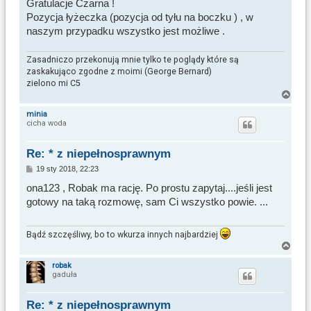
Gratulacje Czarna !
Pozycja łyżeczka (pozycja od tyłu na boczku ) , w
naszym przypadku wszystko jest możliwe .
Zasadniczo przekonują mnie tylko te poglądy które są
zaskakująco zgodne z moimi (George Bernard)
zielono mi C5
N
a
minia
cicha woda
g
ó
r
Re: * z niepełnosprawnym
ę
P
19 sty 2018, 22:23
o
s
ona123 , Robak ma rację. Po prostu zapytaj....jeśli jest
t
gotowy na taką rozmowę, sam Ci wszystko powie. ...
Bądź szczęśliwy, bo to wkurza innych najbardziej
N
a
robak
gaduła
g
ó
r
Re: * z niepełnosprawnym
ę