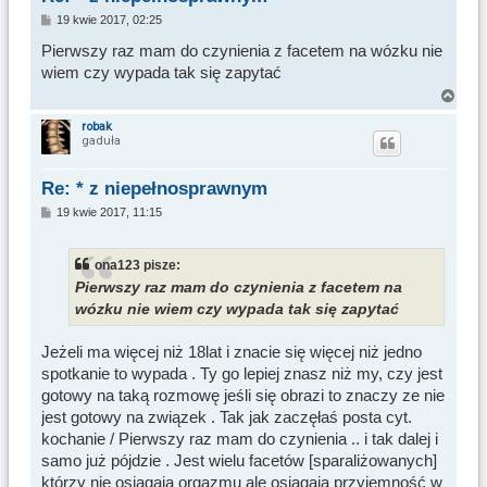
P
19 kwie 2017, 02:25
o
s
Pierwszy raz mam do czynienia z facetem na wózku nie
t
wiem czy wypada tak się zapytać
N
a
robak
gaduła
g
ó
r
Re: * z niepełnosprawnym
ę
P
19 kwie 2017, 11:15
o
s
t
ona123 pisze:
Pierwszy raz mam do czynienia z facetem na
wózku nie wiem czy wypada tak się zapytać
Jeżeli ma więcej niż 18lat i znacie się więcej niż jedno
spotkanie to wypada . Ty go lepiej znasz niż my, czy jest
gotowy na taką rozmowę jeśli się obrazi to znaczy ze nie
jest gotowy na związek . Tak jak zaczęłaś posta cyt.
kochanie / Pierwszy raz mam do czynienia .. i tak dalej i
samo już pójdzie . Jest wielu facetów [sparaliżowanych]
którzy nie osiągają orgazmu ale osiągają przyjemność w