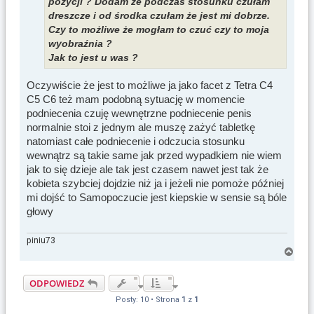
pozycji ? Dodam że podczas stosunku czułam
dreszcze i od środka czułam że jest mi dobrze.
Czy to możliwe że mogłam to czuć czy to moja
wyobraźnia ?
Jak to jest u was ?
Oczywiście że jest to możliwe ja jako facet z Tetra C4
C5 C6 też mam podobną sytuację w momencie
podniecenia czuję wewnętrzne podniecenie penis
normalnie stoi z jednym ale muszę zażyć tabletkę
natomiast całe podniecenie i odczucia stosunku
wewnątrz są takie same jak przed wypadkiem nie wiem
jak to się dzieje ale tak jest czasem nawet jest tak że
kobieta szybciej dojdzie niż ja i jeżeli nie pomoże później
mi dojść to Samopoczucie jest kiepskie w sensie są bóle
głowy
piniu73
N
a
g
ODPOWIEDZ
ó
Posty: 10 • Strona
1
z
1
r
ę