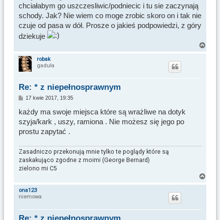
chciałabym go uszczesliwic/podniecic i tu sie zaczynają
schody. Jak? Nie wiem co moge zrobic skoro on i tak nie
czuje od pasa w dół. Prosze o jakieś podpowiedzi, z góry
dziekuje
N
a
robak
gaduła
g
ó
r
Re: * z niepełnosprawnym
ę
P
17 kwie 2017, 19:35
o
s
każdy ma swoje miejsca które są wrażliwe na dotyk
t
szyja/kark , uszy, ramiona . Nie możesz się jego po
prostu zapytać .
Zasadniczo przekonują mnie tylko te poglądy które są
zaskakująco zgodne z moimi (George Bernard)
zielono mi C5
N
a
ona123
niemowa
g
ó
r
Re: * z niepełnosprawnym
ę