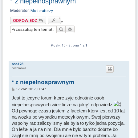
* z niepełnosprawnym
u
k
Moderator:
Moderatorzy
a
ODPOWIEDZ
j
Szukaj
Wyszukiwanie zaawansowane
Posty: 10 • Strona
1
z
1
ona123
niemowa
* z niepełnosprawnym
P
17 kwie 2017, 00:47
o
s
Jest to jedyne forum ktore zyje odnośnie osob
t
niepelnosprawynch wiec licze na jakąś odpowiedz
Od pewnego czasu jestem z facetem ktory jest od 10 lat
na wozku po wypadku motocyklowym. Swoj pierwszy
wspolny raz zaliczylismy ale byla to tylko jedna pozycja.
On leżał a ja na nim. Dla mnie było bardzo dobrze bo
zajął sie mną po swojemu ale nie w tym problem. Ja