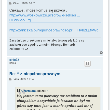
P
29 wrz 2020, 16:01
o
s
Ciekawe , może komuś się przyda .
t
http://www.wozkowicze.pl/zdrowie-seks/s ...
OBdh6aoGrg
http://zaniczka.pl/niepelnosprawnosc/pr ... Hyb2LjByWc
Zasadniczo przekonują mnie tylko te poglądy które są
zaskakująco zgodne z moimi (George Bernard)
zielono mi C5
N
a
piniu73
papla
g
ó
r
Re: * z niepełnosprawnym
ę
P
04 lis 2023, 11:04
o
s
t
Czarnaaa1
pisze:
↑
Hej jestem tetra pierwszy raz zrobiłam to z moim
chłopakiem oczywiście ja lezalam on był na
górze czy tetra jest w stanie spróbować innej