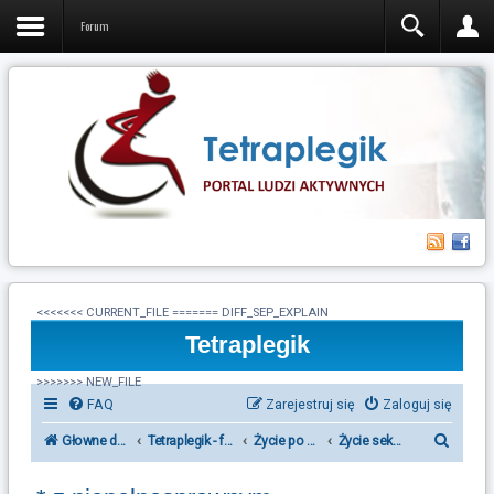
Forum
<<<<<<< CURRENT_FILE ======= DIFF_SEP_EXPLAIN
Tetraplegik
>>>>>>> NEW_FILE
FAQ
Zarejestruj się
Zaloguj się
S
Głowne działy forum Tetraplegik
Tetraplegik - forum ludzi po urazie rdzenia kręgowego
Życie po urazie rdzenia kręgowego
Życie seksualne
z