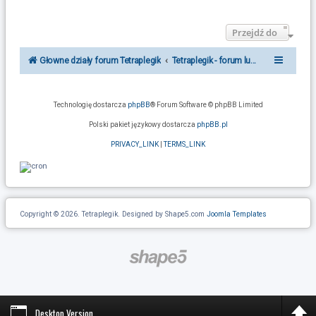
Przejdź do
Głowne działy forum Tetraplegik
Tetraplegik - forum ludzi po urazie r
Technologię dostarcza
phpBB
® Forum Software © phpBB Limited
Polski pakiet językowy dostarcza
phpBB.pl
PRIVACY_LINK
|
TERMS_LINK
Copyright © 2026. Tetraplegik. Designed by Shape5.com
Joomla Templates
Desktop Version