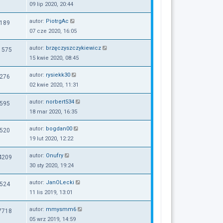
09 lip 2020, 20:44
autor:
PiotrgAc
189
07 cze 2020, 16:05
autor:
brzęczyszczykiewicz
1575
15 kwie 2020, 08:45
autor:
rysiekk30
276
02 kwie 2020, 11:31
autor:
norbert534
595
18 mar 2020, 16:35
autor:
bogdan00
520
19 lut 2020, 12:22
autor:
Onufry
4209
30 sty 2020, 19:24
autor:
JanOLecki
524
11 lis 2019, 13:01
autor:
mmysmm6
7718
05 wrz 2019, 14:59