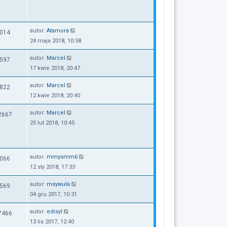
autor:
Atamora
014
24 maja 2018, 10:58
autor:
Marcel
597
17 kwie 2018, 20:47
autor:
Marcel
822
12 kwie 2018, 20:40
autor:
Marcel
2667
25 lut 2018, 10:45
autor:
mmysmm6
066
12 sty 2018, 17:33
autor:
msywula
569
04 gru 2017, 10:31
autor:
edisyl
7466
13 lis 2017, 12:40