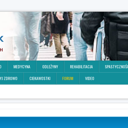
O
MEDYCYNA
ODLEŻYNY
REHABILITACJA
SPASTYCZNOŚ
YJ ZDROWO
CIEKAWOSTKI
FORUM
VIDEO