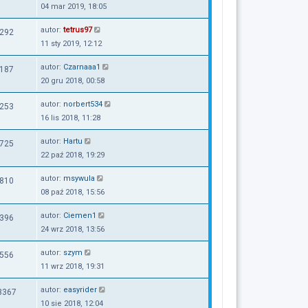
04 mar 2019, 18:05
autor:
tetrus97
292
11 sty 2019, 12:12
autor:
Czarnaaa1
187
20 gru 2018, 00:58
autor:
norbert534
253
16 lis 2018, 11:28
autor:
Hartu
725
22 paź 2018, 19:29
autor:
msywula
810
08 paź 2018, 15:56
autor:
Ciemen1
396
24 wrz 2018, 13:56
autor:
szym
556
11 wrz 2018, 19:31
autor:
easyrider
3367
10 sie 2018, 12:04