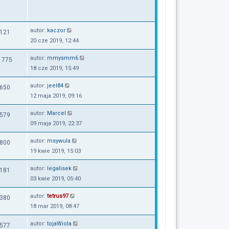
autor:
kaczor
121
20 cze 2019, 12:44
autor:
mmysmm6
1775
18 cze 2019, 15:49
autor:
jeel84
650
12 maja 2019, 09:16
autor:
Marcel
579
09 maja 2019, 22:37
autor:
msywula
800
19 kwie 2019, 15:03
autor:
legalisek
181
03 kwie 2019, 05:40
autor:
tetrus97
380
18 mar 2019, 08:47
autor:
tojaWiola
577