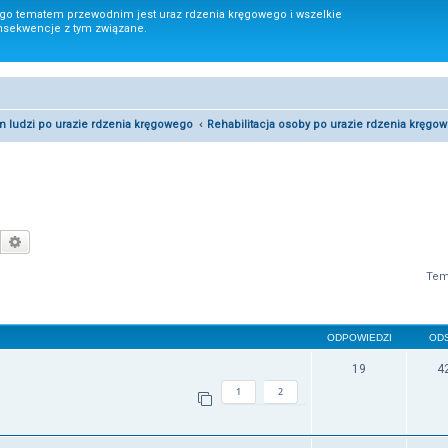
ego tematem przewodnim jest uraz rdzenia kręgowego i wszelkie
nsekwencje z tym związane.
um ludzi po urazie rdzenia kręgowego
Rehabilitacja osoby po urazie rdzenia kręgo
Szukaj
Wyszukiwanie zaawansowane
Tem
ODPOWIEDZI
OD
19
4
1
2