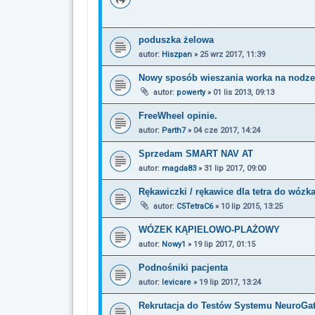
poduszka żelowa
autor:
Hiszpan
»
25 wrz 2017, 11:39
Nowy sposób wieszania worka na nodze
autor:
powerty
»
01 lis 2013, 09:13
FreeWheel opinie.
autor:
Parth7
»
04 cze 2017, 14:24
Sprzedam SMART NAV AT
autor:
magda83
»
31 lip 2017, 09:00
Rękawiczki / rękawice dla tetra do wózk
autor:
C5TetraC6
»
10 lip 2015, 13:25
WÓZEK KĄPIELOWO-PLAŻOWY
autor:
Nowy1
»
19 lip 2017, 01:15
Podnośniki pacjenta
autor:
levicare
»
19 lip 2017, 13:24
Rekrutacja do Testów Systemu NeuroGa