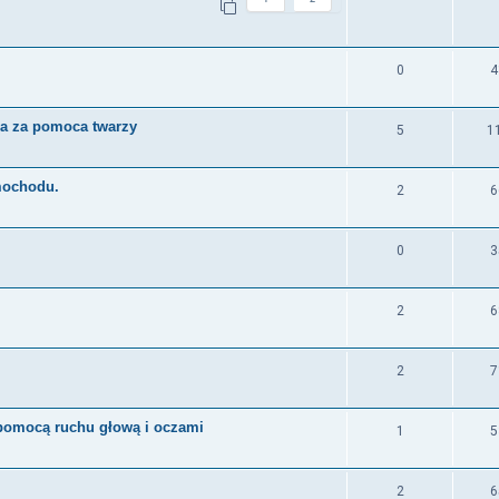
0
4
da za pomoca twarzy
5
1
mochodu.
2
6
0
3
2
6
2
7
pomocą ruchu głową i oczami
1
5
2
6