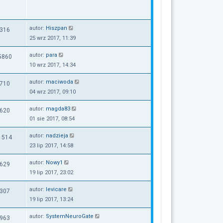
autor:
Hiszpan
316
25 wrz 2017, 11:39
autor:
para
5860
10 wrz 2017, 14:34
autor:
maciwoda
710
04 wrz 2017, 09:10
autor:
magda83
620
01 sie 2017, 08:54
autor:
nadzieja
1514
23 lip 2017, 14:58
autor:
Nowy1
629
19 lip 2017, 23:02
autor:
levicare
307
19 lip 2017, 13:24
autor:
SystemNeuroGate
963