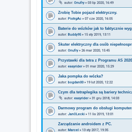
autor:
Onufry
»
03 lip 2020, 16:49
Zrobię Tobie pojazd elektryczny.
autor:
PiotrgAc
»
07 cze 2020, 16:05
Baterie do wózków jak to faktycznie wyg
autor:
Buddy95
»
15 sty 2019, 13:11
Skuter elektryczny dla osób niepełnosp
autor:
Onufry
»
26 mar 2020, 15:45
Przystawki dla tetra z Programu AS 202
autor:
easyrider
»
01 mar 2020, 15:29
Jaka pompka do wózka?
autor:
bogdan00
»
19 lut 2020, 12:22
Czym dla tetraplegika są bariery techni
autor:
easyrider
»
31 gru 2018, 14:03
Darmowy program do obsługi komputer
autor:
JanOLecki
»
11 lis 2019, 13:01
Zarządzanie androidem z PC.
autor:
Marcel
»
13 sty 2017, 19:35