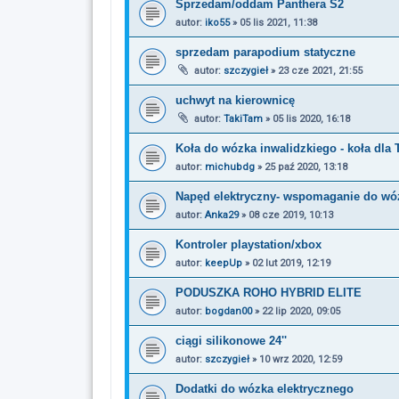
Sprzedam/oddam Panthera S2
autor:
iko55
»
05 lis 2021, 11:38
sprzedam parapodium statyczne
autor:
szczygieł
»
23 cze 2021, 21:55
uchwyt na kierownicę
autor:
TakiTam
»
05 lis 2020, 16:18
Koła do wózka inwalidzkiego - koła d
autor:
michubdg
»
25 paź 2020, 13:18
Napęd elektryczny- wspomaganie do w
autor:
Anka29
»
08 cze 2019, 10:13
Kontroler playstation/xbox
autor:
keepUp
»
02 lut 2019, 12:19
PODUSZKA ROHO HYBRID ELITE
autor:
bogdan00
»
22 lip 2020, 09:05
ciągi silikonowe 24''
autor:
szczygieł
»
10 wrz 2020, 12:59
Dodatki do wózka elektrycznego