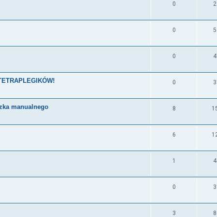
0
2
0
5
0
4
la TETRAPLEGIKÓW!
0
3
ózka manualnego
8
1
6
1
1
4
0
3
3
8