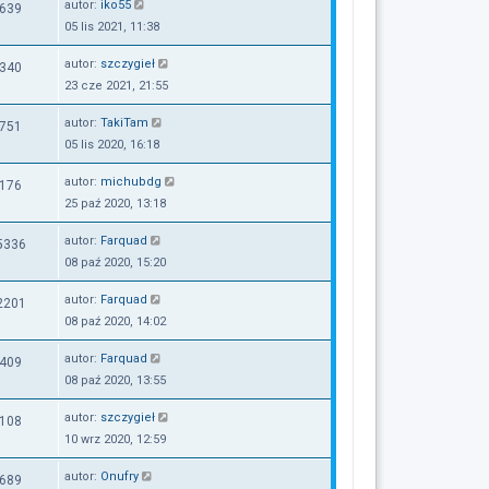
autor:
iko55
639
05 lis 2021, 11:38
autor:
szczygieł
340
23 cze 2021, 21:55
autor:
TakiTam
751
05 lis 2020, 16:18
autor:
michubdg
176
25 paź 2020, 13:18
autor:
Farquad
5336
08 paź 2020, 15:20
autor:
Farquad
2201
08 paź 2020, 14:02
autor:
Farquad
409
08 paź 2020, 13:55
autor:
szczygieł
108
10 wrz 2020, 12:59
autor:
Onufry
689