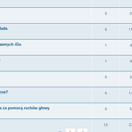
0
3
lada
6
1
rawnych iGo
1
4
0
1
4
0
3
czne?
6
1
a za pomocą ruchów głowy
0
5
15
2
1
2