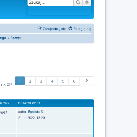
Szukaj
Wyszukiwanie zaawans
Zarejestruj się
Zaloguj się
wego
Sprzęt
1
Następna
2
3
4
5
6
aty: 277
SŁONY
OSTATNI POST
autor:
Egoista
2692
21 lis 2022, 18:20