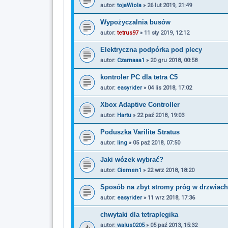
autor:
tojaWiola
»
26 lut 2019, 21:49
Wypożyczalnia busów
autor:
tetrus97
»
11 sty 2019, 12:12
Elektryczna podpórka pod plecy
autor:
Czarnaaa1
»
20 gru 2018, 00:58
kontroler PC dla tetra C5
autor:
easyrider
»
04 lis 2018, 17:02
Xbox Adaptive Controller
autor:
Hartu
»
22 paź 2018, 19:03
Poduszka Varilite Stratus
autor:
ling
»
05 paź 2018, 07:50
Jaki wózek wybrać?
autor:
Ciemen1
»
22 wrz 2018, 18:20
Sposób na zbyt stromy próg w drzwiac
autor:
easyrider
»
11 wrz 2018, 17:36
chwytaki dla tetraplegika
autor:
walus0205
»
05 paź 2013, 15:32