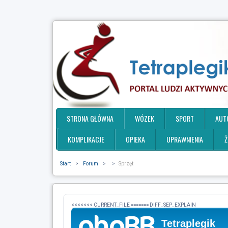
STRONA GŁÓWNA
WÓZEK
SPORT
AUT
KOMPLIKACJE
OPIEKA
UPRAWNIENIA
Ż
Start
>
Forum
>
>
Sprzęt
<<<<<<< CURRENT_FILE ======= DIFF_SEP_EXPLAIN
Tetraplegik