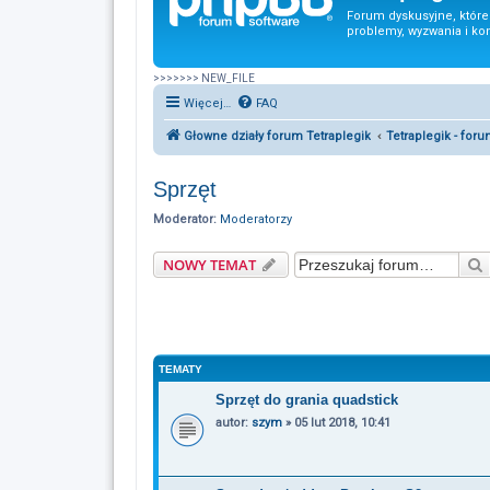
Forum dyskusyjne, któr
problemy, wyzwania i ko
>>>>>>> NEW_FILE
Więcej…
FAQ
Głowne działy forum Tetraplegik
Tetraplegik - for
Sprzęt
Moderator:
Moderatorzy
NOWY TEMAT
TEMATY
Sprzęt do grania quadstick
autor:
szym
»
05 lut 2018, 10:41