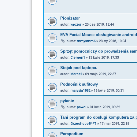
Pionizator
autor:
kaczor
»
20 cze 2019, 12:44
EVA Facial Mouse obsługiwanie androi
autor:
mmysmm6
»
23 sty 2018, 10:04
Sprzęt pomocniczy do prowadzenia sa
autor:
Ciemen1
»
13 kwie 2019, 17:33
Stojak pod laptopa.
autor:
Marcel
»
09 maja 2019, 22:37
Podnośnik sufitowy
autor:
marysia1982
»
16 kwie 2019, 00:31
pytanie
autor:
pawel
»
01 kwie 2019, 09:32
Tani program do obsługi komputera za 
autor:
Grzechooo84FT
»
17 mar 2019, 22:15
Parapodium