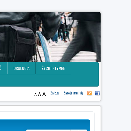
Ć
UROLOGIA
ŻYCIE INTYMNE
A
Zaloguj
Zarejestruj się
A
A