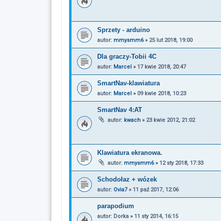
Sprzety - arduino
autor:
mmysmm6
»
25 lut 2018, 19:00
Dla graczy-Tobii 4C
autor:
Marcel
»
17 kwie 2018, 20:47
SmartNav-klawiatura
autor:
Marcel
»
09 kwie 2018, 10:23
SmartNav 4:AT
autor:
kwach
»
23 kwie 2012, 21:02
Klawiatura ekranowa.
autor:
mmysmm6
»
12 sty 2018, 17:33
Schodołaz + wózek
autor:
Ovia7
»
11 paź 2017, 12:06
parapodium
autor:
Dorka
»
11 sty 2014, 16:15