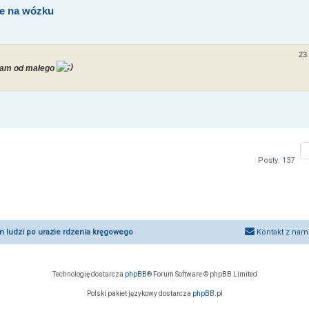
ie na wózku
23 
iłam od małego
Posty: 137
um ludzi po urazie rdzenia kręgowego
Kontakt z nam
Technologię dostarcza
phpBB
® Forum Software © phpBB Limited
Polski pakiet językowy dostarcza
phpBB.pl