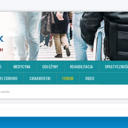
O
MEDYCYNA
ODLEŻYNY
REHABILITACJA
SPASTYCZNOŚ
YJ ZDROWO
CIEKAWOSTKI
FORUM
VIDEO
na wózku