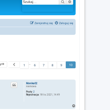
Szukaj
Wyszukiwanie zaawans
Zarejestruj się
Zaloguj się
Strona
10
z
10
…
Poprzednia
10
1
6
7
8
9
Monika02
niemowa
Posty:
2
Rejestracja:
18 lis 2021, 14:49
N
a