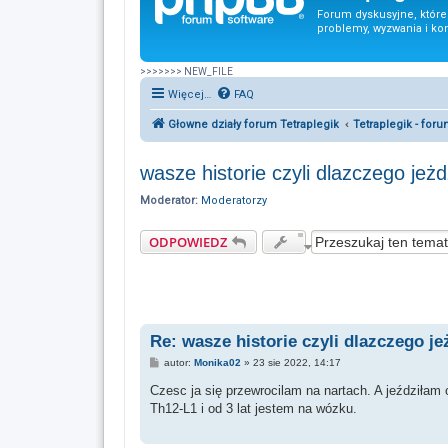
Forum dyskusyjne, któr
problemy, wyzwania i ko
>>>>>>> NEW_FILE
Więcej…
FAQ
Głowne działy forum Tetraplegik
Tetraplegik - for
wasze historie czyli dlazczego jeż
Moderator:
Moderatorzy
ODPOWIEDZ
Re: wasze historie czyli dlazczego j
P
autor:
Monika02
»
23 sie 2022, 14:17
o
s
Czesc ja się przewrocilam na nartach. A jeździła
t
Th12-L1 i od 3 lat jestem na wózku.