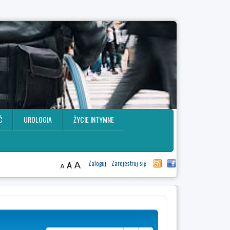
Ć
UROLOGIA
ŻYCIE INTYMNE
A
Zaloguj
Zarejestruj się
A
A