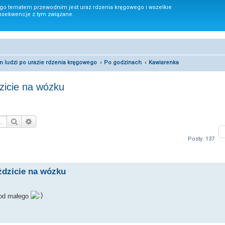
ego tematem przewodnim jest uraz rdzenia kręgowego i wszelkie
nsekwencje z tym związane.
um ludzi po urazie rdzenia kręgowego
Po godzinach
Kawiarenka
dzicie na wózku
Szukaj
Wyszukiwanie zaawansowane
Posty: 137
eżdzicie na wózku
m od małego