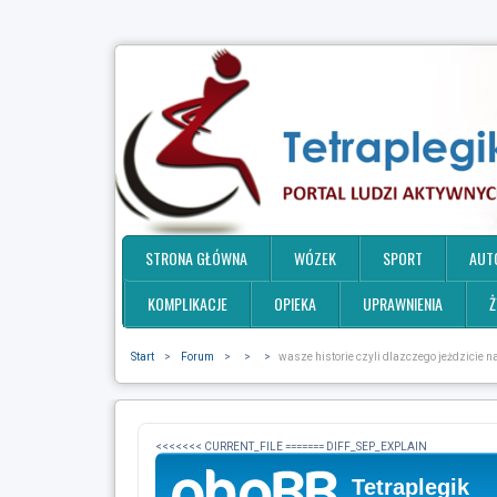
STRONA GŁÓWNA
WÓZEK
SPORT
AUT
KOMPLIKACJE
OPIEKA
UPRAWNIENIA
Ż
Start
>
Forum
>
>
>
wasze historie czyli dlazczego jeżdzicie 
<<<<<<< CURRENT_FILE ======= DIFF_SEP_EXPLAIN
Tetraplegik