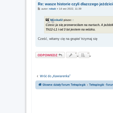
Re: wasze historie czyli dlazczego jeżdzic
P
autor:
robak
»
14 wrz 2022, 11:39
o
s
t
Monika02
pisze:
↑
Czesc ja się przewrocilam na nartach. A jeźdz
Th12-L1 i od 3 lat jestem na wózku.
Cześć, witamy cię na grupie/ trzymaj się
ODPOWIEDZ
Wróć do „Kawiarenka”
Głowne działy forum Tetraplegik
Tetraplegik - for