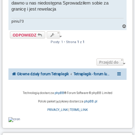
dawno u nas niedostępna Sprowadziłem sobie za
granicę i jest rewelacja
piniu73
N
ODPOWIEDZ
a
g
Posty: 1 • Strona
1
z
1
ó
r
ę
Przejdź do
Głowne działy forum Tetraplegik
Tetraplegik - forum ludzi po urazie r
Technologię dostarcza
phpBB
® Forum Software © phpBB Limited
Polski pakiet językowy dostarcza
phpBB.pl
PRIVACY_LINK
|
TERMS_LINK