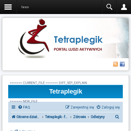
Forum
<<<<<<< CURRENT_FILE ======= DIFF_SEP_EXPLAIN
Tetraplegik
>>>>>>> NEW_FILE
FAQ
Zarejestruj się
Zaloguj się
S
Głowne działy forum Tetraplegik
Tetraplegik - forum ludzi po urazie rdzenia kręgowego
Zdrowie
Odleżyny
z