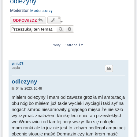
odlezyny
u
k
Moderator:
Moderatorzy
a
ODPOWIEDZ
j
Szukaj
Wyszukiwanie zaawansowane
Posty: 1 • Strona
1
z
1
piniu73
papla
odlezyny
P
04 lis 2023, 10:48
o
s
miałem odleżyny i mam od zawsze groziła mi amputacja
t
obu nóg bo miałem już takie wycieki wyciągi i taki syf na
nogach smród niesamowity gnijącego mięsa że nie szło
wytrzymać znalazłem klinikę leczenia ran przewlekłych
we Wrocławiu i od tamtej pory wszystko się cofnęło
mam ranki ale to już nie jest to żebym podlegał amputacji
obecnie stosuje maść Dermazin czy tam krem maść