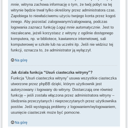
mnie
, witryna zachowa informację o tym, że twój pobyt na tej
witrynie będzie trwał tylko określony przez administratora czas.
Zapobiega to niewłaściwemu użyciu twojego konta przez kogoś
innego. Aby pozostać zalogowanym/zalogowaną, podczas
logowania zaznacz funkcję
Loguj mnie automatycznie
. Jest to
niezalecane, jeżeli korzystasz z witryny z ogólnie dostępnego
komputera, np. w bibliotece, kawiarence internetowej, sali
komputerowej w szkole lub na uczelni itp. Jeśli nie widzisz tej
funkcji, oznacza to, że administrator ją wyłączył.
Na górę
Jak działa funkcja “Usuń ciasteczka witryny”?
Funkcja “Usuń ciasteczka witryny” usuwa wszystkie ciasteczka
utworzone przez phpBB dzięki, którym użytkownik jest
autoryzowany i logowany do witryny. Dostarczają one również
funkcję – jeśli została włączona przez administratora witryny –
śledzenia przeczytanych i nieprzeczytanych przez użytkownika
postów. Jeśli występują problemy z logowaniem/wylogowaniem,
usunięcie ciasteczek może być pomocne.
Na górę