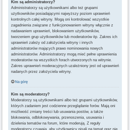
Kim są administratorzy?
Administratorzy są użytkownikami albo też grupami
użytkowników posiadającymi najwyższy poziom uprawnień
kontrolnych całej witryny. Mogą oni kontrolować wszystkie
zagadnienia związane z funkcjonowaniem witryny włącznie z
nadawaniem uprawnień, blokowaniem użytkowników,
tworzeniem grup użytkowników lub moderatorów itp. Zakres ich
uprawnień zależy od założyciela witryny i innych
administratorów mających prawo nominowania nowych
administratorów. Administratorzy mogą mieć pełne uprawnienia
moderatorów na wszystkich forach utworzonych na witrynie.
Zakres uprawnień moderacyjnych uzależniony jest od uprawnień
nadanych przez założyciela witryny.
Na górę
Kim są moderatorzy?
Moderatorzy są użytkownikami albo też grupami użytkowników,
których zadaniem jest codzienne przeglądanie forów. Mają oni
możliwość zmiany treści lub usuwania postów, a także
blokowania, odblokowywania, przenoszenia, usuwania i
dzielenia tematów na forum, które moderują. Z reguły
moderatorzy czuwają, aby użytkownicy pisali na temat oraz nie