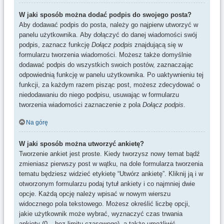
W jaki sposób można dodać podpis do swojego posta?
Aby dodawać podpis do posta, należy go najpierw utworzyć w
panelu użytkownika. Aby dołączyć do danej wiadomości swój
podpis, zaznacz funkcję
Dołącz podpis
znajdującą się w
formularzu tworzenia wiadomości. Możesz także domyślnie
dodawać podpis do wszystkich swoich postów, zaznaczając
odpowiednią funkcję w panelu użytkownika. Po uaktywnieniu tej
funkcji, za każdym razem pisząc post, możesz zdecydować o
niedodawaniu do niego podpisu, usuwając w formularzu
tworzenia wiadomości zaznaczenie z pola
Dołącz podpis
.
Na górę
W jaki sposób można utworzyć ankietę?
Tworzenie ankiet jest proste. Kiedy tworzysz nowy temat bądź
zmieniasz pierwszy post w wątku, na dole formularza tworzenia
tematu będziesz widzieć etykietę “Utwórz ankietę”. Kliknij ją i w
otworzonym formularzu podaj tytuł ankiety i co najmniej dwie
opcje. Każdą opcję należy wpisać w nowym wierszu
widocznego pola tekstowego. Możesz określić liczbę opcji,
jakie użytkownik może wybrać, wyznaczyć czas trwania
ankiety (0 – bez limitu czasowego), a także umożliwić