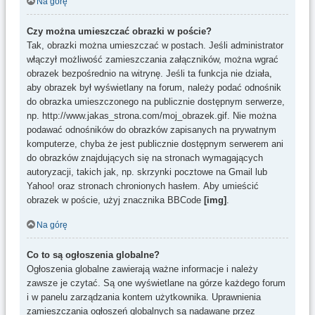
Na górę
Czy można umieszczać obrazki w poście?
Tak, obrazki można umieszczać w postach. Jeśli administrator
włączył możliwość zamieszczania załączników, można wgrać
obrazek bezpośrednio na witrynę. Jeśli ta funkcja nie działa,
aby obrazek był wyświetlany na forum, należy podać odnośnik
do obrazka umieszczonego na publicznie dostępnym serwerze,
np. http://www.jakas_strona.com/moj_obrazek.gif. Nie można
podawać odnośników do obrazków zapisanych na prywatnym
komputerze, chyba że jest publicznie dostępnym serwerem ani
do obrazków znajdujących się na stronach wymagających
autoryzacji, takich jak, np. skrzynki pocztowe na Gmail lub
Yahoo! oraz stronach chronionych hasłem. Aby umieścić
obrazek w poście, użyj znacznika BBCode
[img]
.
Na górę
Co to są ogłoszenia globalne?
Ogłoszenia globalne zawierają ważne informacje i należy
zawsze je czytać. Są one wyświetlane na górze każdego forum
i w panelu zarządzania kontem użytkownika. Uprawnienia
zamieszczania ogłoszeń globalnych są nadawane przez