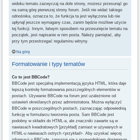
widoku tematu zazwyczaj na dole strony, możesz przesunąć go
na samą górę pierwszej strony forum. Jeśli nie widać takiego
odnośnika, oznacza to, że funkcja ta jest wyłączona lub nie
upłynął jeszcze wymagany czas, zanim będzie możliwe użycie
tej funkcji. Innym, łatwym sposobem na przesunięcie tematu na
początek, jest napisanie w nim posta. Należy pamiętać, aby
przy tym przestrzegać regulaminu witryny.
Na górę
Formatowanie i typy tematów
Co to jest BBCode?
BBCode jest specjalną implementacją języka HTML, która daje
lepszą kontrolę formatowania poszczególnych elementów w
postach. Używanie BBCode na forum jest uzależnione od
ustawień określanych przez administratora. Można wyłączyć
BBCode w poszczególnych postach, zaznaczając odpowiednią
funkcję w formularzu tworzenia posta. Sam BBCode jest
podobny w składni do HTML-a, ale znaczniki zawarte są w
nawiasach kwadratowych [przykład] zamiast w używanych w
HTML-u nawiasach ostrych <przykład>. Aby uzyskać więcej
informacji o BBCode, zapoznaj się z przewodnikiem dostępnym