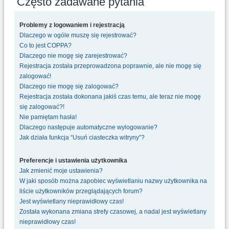
Często zadawane pytania
u
k
Problemy z logowaniem i rejestracją
a
Dlaczego w ogóle muszę się rejestrować?
j
Co to jest COPPA?
Dlaczego nie mogę się zarejestrować?
Rejestracja została przeprowadzona poprawnie, ale nie mogę się
zalogować!
Dlaczego nie mogę się zalogować?
Rejestracja została dokonana jakiś czas temu, ale teraz nie mogę
się zalogować?!
Nie pamiętam hasła!
Dlaczego następuje automatyczne wylogowanie?
Jak działa funkcja “Usuń ciasteczka witryny”?
Preferencje i ustawienia użytkownika
Jak zmienić moje ustawienia?
W jaki sposób można zapobiec wyświetlaniu nazwy użytkownika na
liście użytkowników przeglądających forum?
Jest wyświetlany nieprawidłowy czas!
Została wykonana zmiana strefy czasowej, a nadal jest wyświetlany
nieprawidłowy czas!