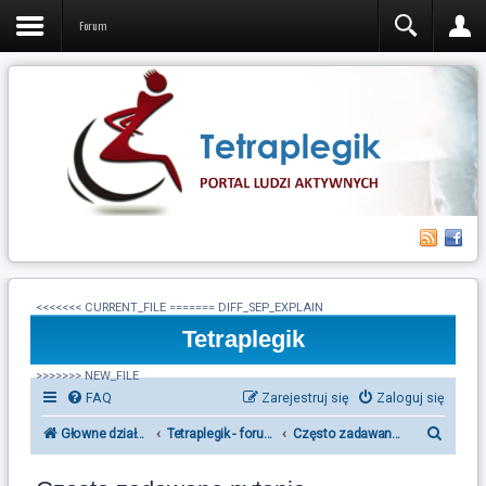
Forum
<<<<<<< CURRENT_FILE ======= DIFF_SEP_EXPLAIN
Tetraplegik
>>>>>>> NEW_FILE
FAQ
Zarejestruj się
Zaloguj się
S
Głowne działy forum Tetraplegik
Tetraplegik - forum ludzi po urazie rdzenia kręgowego
Często zadawane pytania
z