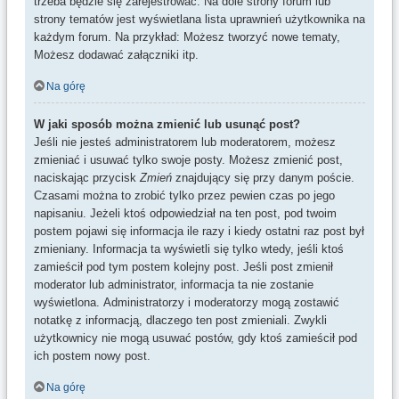
trzeba będzie się zarejestrować. Na dole strony forum lub
strony tematów jest wyświetlana lista uprawnień użytkownika na
każdym forum. Na przykład: Możesz tworzyć nowe tematy,
Możesz dodawać załączniki itp.
Na górę
W jaki sposób można zmienić lub usunąć post?
Jeśli nie jesteś administratorem lub moderatorem, możesz
zmieniać i usuwać tylko swoje posty. Możesz zmienić post,
naciskając przycisk
Zmień
znajdujący się przy danym poście.
Czasami można to zrobić tylko przez pewien czas po jego
napisaniu. Jeżeli ktoś odpowiedział na ten post, pod twoim
postem pojawi się informacja ile razy i kiedy ostatni raz post był
zmieniany. Informacja ta wyświetli się tylko wtedy, jeśli ktoś
zamieścił pod tym postem kolejny post. Jeśli post zmienił
moderator lub administrator, informacja ta nie zostanie
wyświetlona. Administratorzy i moderatorzy mogą zostawić
notatkę z informacją, dlaczego ten post zmieniali. Zwykli
użytkownicy nie mogą usuwać postów, gdy ktoś zamieścił pod
ich postem nowy post.
Na górę