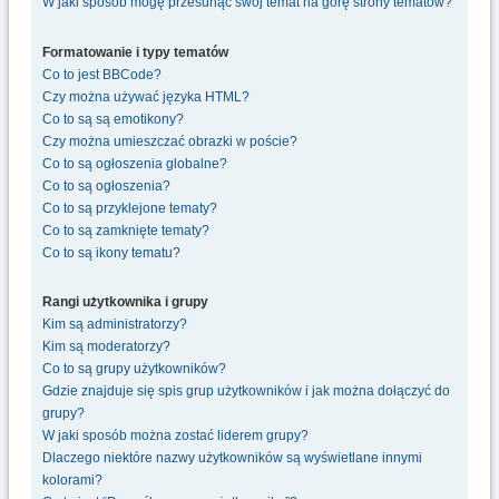
W jaki sposób mogę przesunąć swój temat na górę strony tematów?
Formatowanie i typy tematów
Co to jest BBCode?
Czy można używać języka HTML?
Co to są są emotikony?
Czy można umieszczać obrazki w poście?
Co to są ogłoszenia globalne?
Co to są ogłoszenia?
Co to są przyklejone tematy?
Co to są zamknięte tematy?
Co to są ikony tematu?
Rangi użytkownika i grupy
Kim są administratorzy?
Kim są moderatorzy?
Co to są grupy użytkowników?
Gdzie znajduje się spis grup użytkowników i jak można dołączyć do
grupy?
W jaki sposób można zostać liderem grupy?
Dlaczego niektóre nazwy użytkowników są wyświetlane innymi
kolorami?