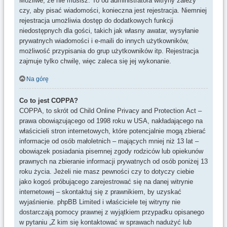
Możliwe, że nie musisz. To od administratora witryny zależy
czy, aby pisać wiadomości, konieczna jest rejestracja. Niemniej
rejestracja umożliwia dostęp do dodatkowych funkcji
niedostępnych dla gości, takich jak własny awatar, wysyłanie
prywatnych wiadomości i e-maili do innych użytkowników,
możliwość przypisania do grup użytkowników itp. Rejestracja
zajmuje tylko chwilę, więc zaleca się jej wykonanie.
Na górę
Co to jest COPPA?
COPPA, to skrót od Child Online Privacy and Protection Act –
prawa obowiązującego od 1998 roku w USA, nakładającego na
właścicieli stron internetowych, które potencjalnie mogą zbierać
informacje od osób małoletnich – mających mniej niż 13 lat –
obowiązek posiadania pisemnej zgody rodziców lub opiekunów
prawnych na zbieranie informacji prywatnych od osób poniżej 13
roku życia. Jeżeli nie masz pewności czy to dotyczy ciebie
jako kogoś próbującego zarejestrować się na danej witrynie
internetowej – skontaktuj się z prawnikiem, by uzyskać
wyjaśnienie. phpBB Limited i właściciele tej witryny nie
dostarczają pomocy prawnej z wyjątkiem przypadku opisanego
w pytaniu „Z kim się kontaktować w sprawach nadużyć lub