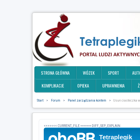
STRONA GŁÓWNA
WÓZEK
SPORT
AUT
KOMPLIKACJE
OPIEKA
UPRAWNIENIA
Ż
Start
>
Forum
>
Panel zarządzania kontem
>
Usuń ciasteczka w
<<<<<<< CURRENT_FILE ======= DIFF_SEP_EXPLAIN
Tetraplegik