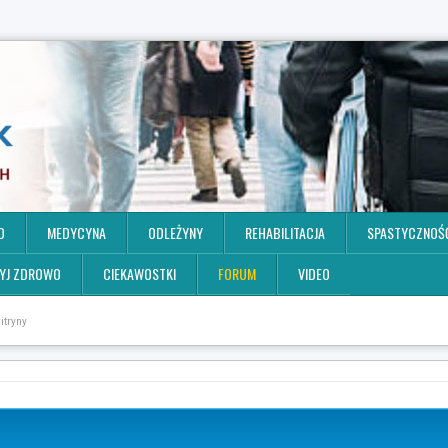
O
MEDYCYNA
ODLEŻYNY
REHABILITACJA
SPASTYCZNOŚ
YJ ZDROWO
CIEKAWOSTKI
FORUM
VIDEO
itryny