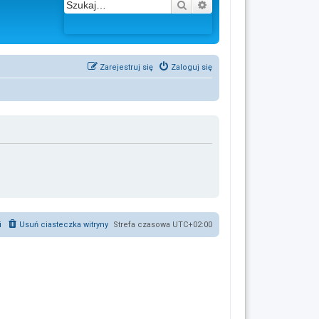
Szukaj
Wyszukiwanie zaawans
Zarejestruj się
Zaloguj się
i
Usuń ciasteczka witryny
Strefa czasowa
UTC+02:00