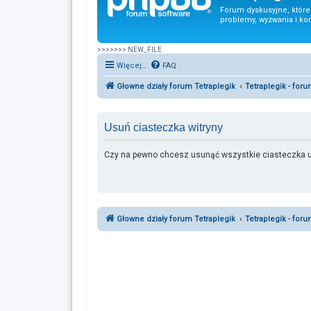
Forum dyskusyjne, któr
problemy, wyzwania i ko
>>>>>>> NEW_FILE
Więcej…
FAQ
Głowne działy forum Tetraplegik
Tetraplegik - for
Usuń ciasteczka witryny
Czy na pewno chcesz usunąć wszystkie ciasteczka ut
Głowne działy forum Tetraplegik
Tetraplegik - for