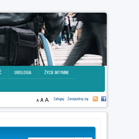
Ć
UROLOGIA
ŻYCIE INTYMNE
A
Zaloguj
Zarejestruj się
A
A