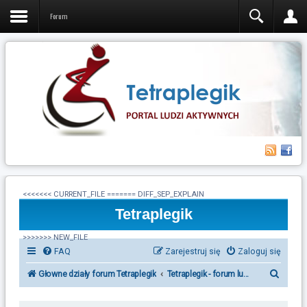
Forum
<<<<<<< CURRENT_FILE ======= DIFF_SEP_EXPLAIN
Tetraplegik
>>>>>>> NEW_FILE
FAQ
Zarejestruj się
Zaloguj się
S
Głowne działy forum Tetraplegik
Tetraplegik - forum ludzi po urazie r
z