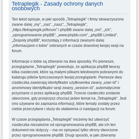
u
Tetraplegik - Zasady ochrony danych
osobowych
k
a
Ten tekst opisuje, w jaki sposób „Tetraplegik” i firmy stowarzyszone
zwane dalej „my”, „nas”, „nasz”, „Tetraplegik”,
j
„https://tetraplegik.pl/forum” i phpBB zwane dalej „oni”, „ich”,
„oprogramowanie phpBB”, „www.phpbb.com”, „phpBB Limited”,
„Zespoły phpBB”, korzystają z informacji zwanymi dalej
„informacjami o tobie” zebranych w czasie dowolnej twojej sesji na
forum.
Informacje o tobie są zbierane na dwa sposoby. Po pierwsze,
przeglądanie „Tetraplegik” powoduje, że aplikacja phpBB tworzy
kilka ciasteczek, które są małymi plikami tekstowymi pobranymi do
katalogu plików tymczasowych twojej przeglądarki. Pierwsze dwa
ciasteczka zawierają identyfikator użytkownika zwany „user-id” i
anonimowy identyfikator sesji zwany „session-id”, automatycznie
przyznane ci przez aplikację phpBB. Trzecie ciasteczko zostanie
utworzone, gdy przejrzysz chociaż jeden temat na „Tetraplegik”. Jest
ono używane do zapisania informacji, które tematy zostały przez
ciebie przeczytane i służy do ułatwienia ci nawigacji na forum.
W czasie przeglądania „Tetraplegik” możemy też utworzyć
ciasteczka niezależne od oprogramowania phpBB, ale ich ten
dokument nie dotyczy – ma on opisywać tylko strony stworzone
przez oprogramowanie phpBB. Drugi sposób, w jaki zbieramy