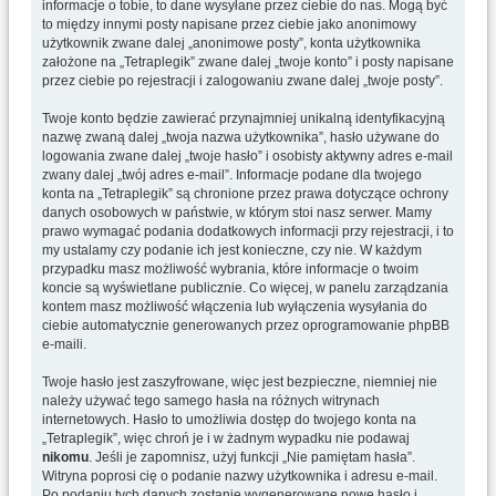
informacje o tobie, to dane wysyłane przez ciebie do nas. Mogą być
to między innymi posty napisane przez ciebie jako anonimowy
użytkownik zwane dalej „anonimowe posty”, konta użytkownika
założone na „Tetraplegik” zwane dalej „twoje konto” i posty napisane
przez ciebie po rejestracji i zalogowaniu zwane dalej „twoje posty”.
Twoje konto będzie zawierać przynajmniej unikalną identyfikacyjną
nazwę zwaną dalej „twoja nazwa użytkownika”, hasło używane do
logowania zwane dalej „twoje hasło” i osobisty aktywny adres e-mail
zwany dalej „twój adres e-mail”. Informacje podane dla twojego
konta na „Tetraplegik” są chronione przez prawa dotyczące ochrony
danych osobowych w państwie, w którym stoi nasz serwer. Mamy
prawo wymagać podania dodatkowych informacji przy rejestracji, i to
my ustalamy czy podanie ich jest konieczne, czy nie. W każdym
przypadku masz możliwość wybrania, które informacje o twoim
koncie są wyświetlane publicznie. Co więcej, w panelu zarządzania
kontem masz możliwość włączenia lub wyłączenia wysyłania do
ciebie automatycznie generowanych przez oprogramowanie phpBB
e-maili.
Twoje hasło jest zaszyfrowane, więc jest bezpieczne, niemniej nie
należy używać tego samego hasła na różnych witrynach
internetowych. Hasło to umożliwia dostęp do twojego konta na
„Tetraplegik”, więc chroń je i w żadnym wypadku nie podawaj
nikomu
. Jeśli je zapomnisz, użyj funkcji „Nie pamiętam hasła”.
Witryna poprosi cię o podanie nazwy użytkownika i adresu e-mail.
Po podaniu tych danych zostanie wygenerowane nowe hasło i