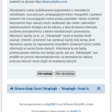
znaleźć na stronie
https://www.phpbb.com/
.
Akceptujesz zakaz publikowania wypowiedzi o charakterze
obraźliwym, oszczerczym, propagującym treści niezgodne z polskim
prawem lub naruszającym cudze prawa autorskie i dobra osobiste.
Naruszenie tego zakazu może skutkować dla ciebie całkowitym
zablokowaniem dostępu do tej witryny, a twój dostawca internetu
zostanie powiadomiony o twoim niewłaściwym zachowaniu.
Wyrażasz zgodę na to, że „Tetraplegik” może w każdej chwili
usunąć, zmienić, przenieść lub zamknąć każdy twój temat, post.
Wyrażasz zgodę na zapisywanie wszystkich podanych przez ciebie
informacji w naszej bazie danych. Informacje te nie będą
przekazywane nikomu bez twojej zgody, ale ani „Tetraplegik”, ani
phpBB nie ponosi odpowiedzialności za włamania do witryny,
podczas których może dojść do kradzieży danych.
Głowne działy forum Tetraplegik
Tetraplegik - forum ludzi po urazie r
Technologię dostarcza
phpBB
® Forum Software © phpBB Limited
Polski pakiet językowy dostarcza
phpBB.pl