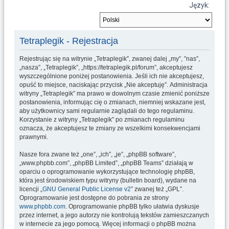
u
Język:
k
a
Tetraplegik - Rejestracja
j
Rejestrując się na witrynie „Tetraplegik”, zwanej dalej „my”, ”nas”,
„nasza”, „Tetraplegik”, „https://tetraplegik.pl/forum”, akceptujesz
wyszczególnione poniżej postanowienia. Jeśli ich nie akceptujesz,
opuść to miejsce, naciskając przycisk „Nie akceptuję”. Administracja
witryny „Tetraplegik” ma prawo w dowolnym czasie zmienić poniższe
postanowienia, informując cię o zmianach, niemniej wskazane jest,
aby użytkownicy sami regularnie zaglądali do tego regulaminu.
Korzystanie z witryny „Tetraplegik” po zmianach regulaminu
oznacza, że akceptujesz te zmiany ze wszelkimi konsekwencjami
prawnymi.
Nasze fora zwane też „one”, „ich”, „je”, „phpBB software”,
„www.phpbb.com”, „phpBB Limited”, „phpBB Teams” działają w
oparciu o oprogramowanie wykorzystujące technologię phpBB,
która jest środowiskiem typu witryny (bulletin board), wydane na
licencji „
GNU General Public License v2
” zwanej też „GPL”.
Oprogramowanie jest dostępne do pobrania ze strony
www.phpbb.com
. Oprogramowanie phpBB tylko ułatwia dyskusje
przez internet, a jego autorzy nie kontrolują tekstów zamieszczanych
w internecie za jego pomocą. Więcej informacji o phpBB można