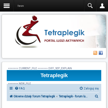
Forum
<<<<<<< CURRENT_FILE ======= DIFF_SEP_EXPLAIN
Tetraplegik
>>>>>>> NEW_FILE
FAQ
Zaloguj się
S
Głowne działy forum Tetraplegik
Tetraplegik - forum ludzi po urazie r
z