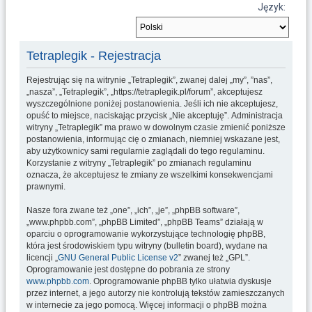
u
Język:
k
a
Tetraplegik - Rejestracja
j
Rejestrując się na witrynie „Tetraplegik”, zwanej dalej „my”, ”nas”,
„nasza”, „Tetraplegik”, „https://tetraplegik.pl/forum”, akceptujesz
wyszczególnione poniżej postanowienia. Jeśli ich nie akceptujesz,
opuść to miejsce, naciskając przycisk „Nie akceptuję”. Administracja
witryny „Tetraplegik” ma prawo w dowolnym czasie zmienić poniższe
postanowienia, informując cię o zmianach, niemniej wskazane jest,
aby użytkownicy sami regularnie zaglądali do tego regulaminu.
Korzystanie z witryny „Tetraplegik” po zmianach regulaminu
oznacza, że akceptujesz te zmiany ze wszelkimi konsekwencjami
prawnymi.
Nasze fora zwane też „one”, „ich”, „je”, „phpBB software”,
„www.phpbb.com”, „phpBB Limited”, „phpBB Teams” działają w
oparciu o oprogramowanie wykorzystujące technologię phpBB,
która jest środowiskiem typu witryny (bulletin board), wydane na
licencji „
GNU General Public License v2
” zwanej też „GPL”.
Oprogramowanie jest dostępne do pobrania ze strony
www.phpbb.com
. Oprogramowanie phpBB tylko ułatwia dyskusje
przez internet, a jego autorzy nie kontrolują tekstów zamieszczanych
w internecie za jego pomocą. Więcej informacji o phpBB można