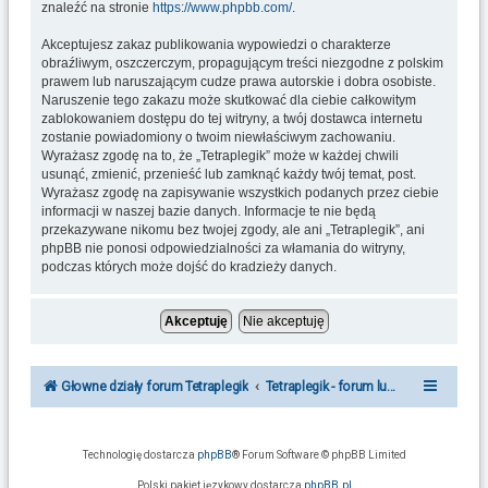
znaleźć na stronie
https://www.phpbb.com/
.
Akceptujesz zakaz publikowania wypowiedzi o charakterze
obraźliwym, oszczerczym, propagującym treści niezgodne z polskim
prawem lub naruszającym cudze prawa autorskie i dobra osobiste.
Naruszenie tego zakazu może skutkować dla ciebie całkowitym
zablokowaniem dostępu do tej witryny, a twój dostawca internetu
zostanie powiadomiony o twoim niewłaściwym zachowaniu.
Wyrażasz zgodę na to, że „Tetraplegik” może w każdej chwili
usunąć, zmienić, przenieść lub zamknąć każdy twój temat, post.
Wyrażasz zgodę na zapisywanie wszystkich podanych przez ciebie
informacji w naszej bazie danych. Informacje te nie będą
przekazywane nikomu bez twojej zgody, ale ani „Tetraplegik”, ani
phpBB nie ponosi odpowiedzialności za włamania do witryny,
podczas których może dojść do kradzieży danych.
Głowne działy forum Tetraplegik
Tetraplegik - forum ludzi po urazie r
Technologię dostarcza
phpBB
® Forum Software © phpBB Limited
Polski pakiet językowy dostarcza
phpBB.pl