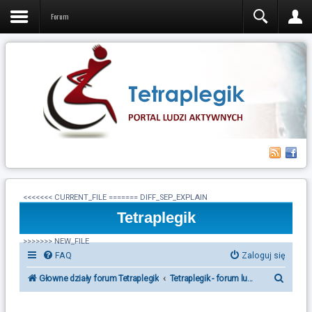
Forum
<<<<<<< CURRENT_FILE ======= DIFF_SEP_EXPLAIN
Tetraplegik
>>>>>>> NEW_FILE
FAQ
Zaloguj się
S
Głowne działy forum Tetraplegik
Tetraplegik - forum ludzi po urazie r
z