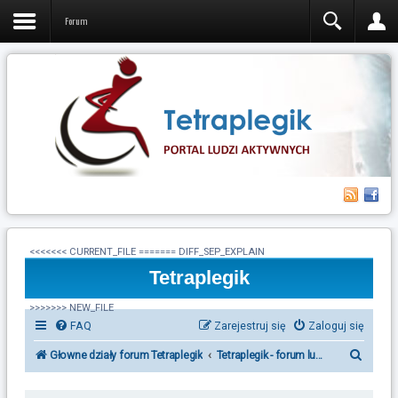
Forum
<<<<<<< CURRENT_FILE ======= DIFF_SEP_EXPLAIN
Tetraplegik
>>>>>>> NEW_FILE
FAQ
Zarejestruj się
Zaloguj się
S
Głowne działy forum Tetraplegik
Tetraplegik - forum ludzi po urazie r
z