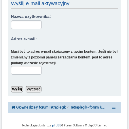
u
Wyślij e-mail aktywacyjny
k
Nazwa użytkownika:
a
j
Adres e-mail:
Musi być to adres e-mail skojarzony z twoim kontem. Jeśli nie był
zmieniany z poziomu panelu zarządzania kontem, jest to adres
podany w czasie rejestracji.
Głowne działy forum Tetraplegik
Tetraplegik - forum ludzi po urazie r
Technologię dostarcza
phpBB
® Forum Software © phpBB Limited