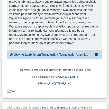
prawem lub naruszającym cudze prawa autorskie i dobra osobiste.
Naruszenie tego zakazu może skutkować dla ciebie całkowitym
zablokowaniem dostępu do tej witryny, a twój dostawca internetu
zostanie powiadomiony o twoim niewłaściwym zachowaniu.
Wyrażasz zgodę na to, że „Tetraplegik” może w każdej chwili
usunąć, zmienić, przenieść lub zamknąć każdy twój temat, post.
Wyrażasz zgodę na zapisywanie wszystkich podanych przez ciebie
informacji w naszej bazie danych. Informacje te nie będą
przekazywane nikomu bez twojej zgody, ale ani „Tetraplegik”, ani
phpBB nie ponosi odpowiedzialności za włamania do witryny,
podczas których może dojść do kradzieży danych.
Głowne działy forum Tetraplegik
Tetraplegik - forum ludzi po urazie r
Technologię dostarcza
phpBB
® Forum Software © phpBB Limited
Polski pakiet językowy dostarcza
phpBB.pl
PRIVACY_LINK
|
TERMS_LINK
Copyright © 2026. Tetraplegik. Designed by Shape5.com
Joomla Templates