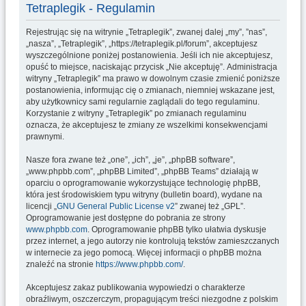
u
Tetraplegik - Regulamin
k
Rejestrując się na witrynie „Tetraplegik”, zwanej dalej „my”, ”nas”,
a
„nasza”, „Tetraplegik”, „https://tetraplegik.pl/forum”, akceptujesz
wyszczególnione poniżej postanowienia. Jeśli ich nie akceptujesz,
j
opuść to miejsce, naciskając przycisk „Nie akceptuję”. Administracja
witryny „Tetraplegik” ma prawo w dowolnym czasie zmienić poniższe
postanowienia, informując cię o zmianach, niemniej wskazane jest,
aby użytkownicy sami regularnie zaglądali do tego regulaminu.
Korzystanie z witryny „Tetraplegik” po zmianach regulaminu
oznacza, że akceptujesz te zmiany ze wszelkimi konsekwencjami
prawnymi.
Nasze fora zwane też „one”, „ich”, „je”, „phpBB software”,
„www.phpbb.com”, „phpBB Limited”, „phpBB Teams” działają w
oparciu o oprogramowanie wykorzystujące technologię phpBB,
która jest środowiskiem typu witryny (bulletin board), wydane na
licencji „
GNU General Public License v2
” zwanej też „GPL”.
Oprogramowanie jest dostępne do pobrania ze strony
www.phpbb.com
. Oprogramowanie phpBB tylko ułatwia dyskusje
przez internet, a jego autorzy nie kontrolują tekstów zamieszczanych
w internecie za jego pomocą. Więcej informacji o phpBB można
znaleźć na stronie
https://www.phpbb.com/
.
Akceptujesz zakaz publikowania wypowiedzi o charakterze
obraźliwym, oszczerczym, propagującym treści niezgodne z polskim