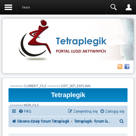
Żyj zdrowo
Forum
Ciekawostki
Forum
Video
<<<<<<< CURRENT_FILE ======= DIFF_SEP_EXPLAIN
Tetraplegik
>>>>>>> NEW_FILE
FAQ
Zarejestruj się
Zaloguj się
S
Głowne działy forum Tetraplegik
Tetraplegik - forum ludzi po urazie r
z