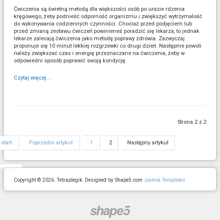
Ćwiczenia są świetną metodą dla większości osób po urazie rdzenia
kręgowego, żeby podnieść odporność organizmu i zwiększyć wytrzymałość
do wykonywania codziennych czynności. Chociaż przed podjęciem lub
przed zmianą zestawu ćwiczeń powinieneś poradzić się lekarza, to jednak
lekarze zalecają ćwiczenia jako metodę poprawy zdrowia. Zazwyczaj
proponuje się 10 minut lekkiej rozgrzewki co drugi dzień. Następnie powoli
należy zwiększać czas i energię przeznaczane na ćwiczenia, żeby w
odpowiedni sposób poprawić swoją kondycję.
Czytaj więcej...
Strona 2 z 2
start
Poprzedni artykuł
1
2
Następny artykuł
koniec
Copyright © 2026. Tetraplegik. Designed by Shape5.com
Joomla Templates