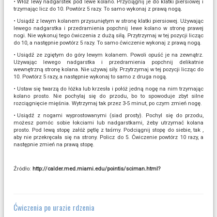
•
Włóż lewy nadgarstek pod lewe kolano. Przyciągnij je do klatki piersiowej i
trzymając licz do 10. Powtórz 5 razy. To samo wykonaj z prawą nogą.
•
Usiądź z lewym kolanem przysuniętym w stronę klatki piersiowej. Używając
lewego nadgarstka i przedramienia popchnij lewe kolano w stronę prawej
nogi. Nie wykonuj tego ćwiczenia z dużą siłą. Przytrzymaj w tej pozycji licząc
do 10, a następnie powtórz 5 razy. To samo ćwiczenie wykonaj z prawą nogą.
•
Usiądź ze zgiętym do góry lewym kolanem. Powoli opuść je na zewnątrz.
Używając lewego nadgarstka i przedramienia popchnij delikatnie
wewnętrzną stronę kolana. Nie używaj siły. Przytrzymaj w tej pozycji licząc do
10. Powtórz 5 razy, a następnie wykonaj to samo z druga nogą.
•
Ustaw się twarzą do łóżka lub krzesła i połóż jedną nogę na nim trzymając
kolano prosto. Nie pochylaj się do przodu, bo to spowoduje zbyt silne
rozciągnięcie mięśnia. Wytrzymaj tak przez 3-5 minut, po czym zmień nogę.
•
Usiądź z nogami wyprostowanymi (siad prosty). Pochyl się do przodu,
możesz pomóc sobie łokciami lub nadgarstkami, żeby utrzymać kolana
prosto. Pod lewą stopę załóż pętlę z taśmy. Podciągnij stopę do siebie, tak ,
aby nie przekręcała się na strony. Policz do 5. Ćwiczenie powtórz 10 razy, a
następnie zmień na prawą stopę.
Źródło:
http://calder.med.miami.edu/pointis/sciman.html?
Ćwiczenia po urazie rdzenia