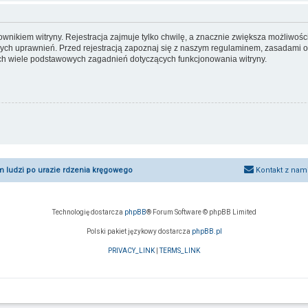
nikiem witryny. Rejestracja zajmuje tylko chwilę, a znacznie zwiększa możliwości 
ch uprawnień. Przed rejestracją zapoznaj się z naszym regulaminem, zasadami 
ych wiele podstawowych zagadnień dotyczących funkcjonowania witryny.
um ludzi po urazie rdzenia kręgowego
Kontakt z nam
Technologię dostarcza
phpBB
® Forum Software © phpBB Limited
Polski pakiet językowy dostarcza
phpBB.pl
PRIVACY_LINK
|
TERMS_LINK