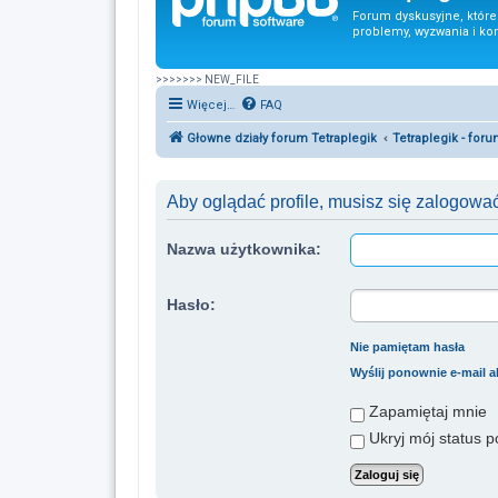
Forum dyskusyjne, któr
problemy, wyzwania i ko
>>>>>>> NEW_FILE
Więcej…
FAQ
Głowne działy forum Tetraplegik
Tetraplegik - for
Aby oglądać profile, musisz się zalogować
Nazwa użytkownika:
Hasło:
Nie pamiętam hasła
Wyślij ponownie e-mail 
Zapamiętaj mnie
Ukryj mój status po