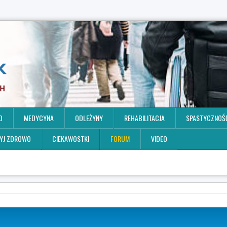
O
MEDYCYNA
ODLEŻYNY
REHABILITACJA
SPASTYCZNOŚ
YJ ZDROWO
CIEKAWOSTKI
FORUM
VIDEO