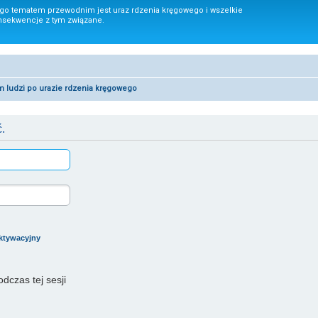
ego tematem przewodnim jest uraz rdzenia kręgowego i wszelkie
nsekwencje z tym związane.
um ludzi po urazie rdzenia kręgowego
.
aktywacyjny
dczas tej sesji