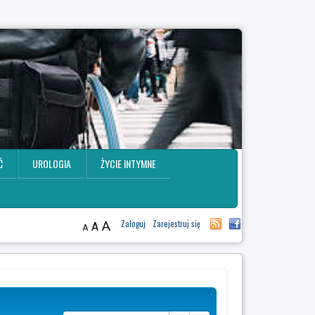
Ć
UROLOGIA
ŻYCIE INTYMNE
A
Zaloguj
Zarejestruj się
A
A