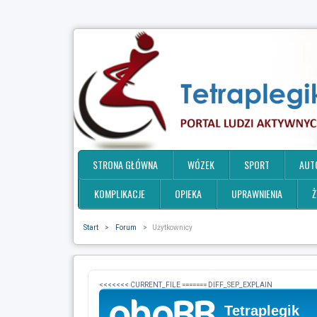
STRONA GŁÓWNA
WÓZEK
SPORT
AUT
KOMPLIKACJE
OPIEKA
UPRAWNIENIA
Ż
Start
>
Forum
>
Użytkownicy
<<<<<<< CURRENT_FILE ======= DIFF_SEP_EXPLAIN
Tetraplegik