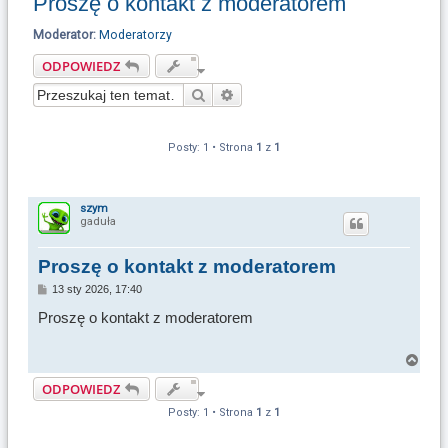
Proszę o kontakt z moderatorem
u
k
Moderator:
Moderatorzy
a
ODPOWIEDZ
j
Szukaj
Wyszukiwanie zaawansowane
Posty: 1 • Strona
1
z
1
szym
gaduła
Proszę o kontakt z moderatorem
P
13 sty 2026, 17:40
o
s
Proszę o kontakt z moderatorem
t
N
ODPOWIEDZ
a
g
Posty: 1 • Strona
1
z
1
ó
r
ę