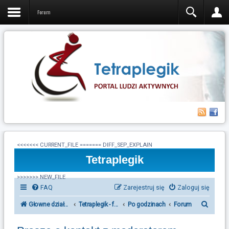
Forum
<<<<<<< CURRENT_FILE ======= DIFF_SEP_EXPLAIN
Tetraplegik
>>>>>>> NEW_FILE
FAQ
Zarejestruj się
Zaloguj się
S
Głowne działy forum Tetraplegik
Tetraplegik - forum ludzi po urazie rdzenia kręgowego
Po godzinach
Forum
z