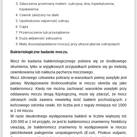
Zaburzenia przemiany materii: cukrzyca, dna, hiperkalcemia,
hipokalemia
Cewnik założony na stałe
Upośledzona odporność ustroju
Ciąża
Przemoczenie lub przeziębienie
Duża aktywność seksualna
Mała diureza(wydalanie moczu) przy utracie płynów ustrojowych
Bakteriologiczne badanie moczu.
Mocz do badania bakteriologicznego pobiera się ze środkowego
strumienia, tylko w wyjątkowych przypadkach pobiera się go metodą
cewnikowania lub nakłucia pęcherza moczowego.
Mocz zdrowego człowieka pobrany w warunkach pełnej aseptyki jest
jałowy. Występowanie drobnoustrojów w moczu określa się jako
bakteriomocz. Kiedy nie można zachować warunków aseptyki przy
oddawaniu moczu drogą fizjologiczną, może się zdarzyć, że mocz
zdrowych osób zawiera niewielką ilość bakterii pochodzących z
końcowego odcinka cewki. Ich liczba jest z reguły mniejsza niż 1000
w 1 ml moczu.
W razie dwukrotnego występowania bakterii w liczbie większej niż
100 000 w 1 ml przyjęto, ze jest to bakteriomocz znamienny. Niektórzy
uważają, że bakteriomocz znamienny to występowanie w moczu
jakichkolwiek patogenów uropatogennych
(E.coli, Proteus vulgaris,