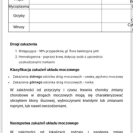
P
Mycoplasma
Grzyby
C
Cy
Wirusy
Drogi zakażenia
Wstępująca - 98% przypadków, gł. flora bakteryjna jelit
Hematogenna - poprzez krew, dotyczy osób z uprzednio
uszkodzonymi nerkami
Klasyfikacja zakażeń układu moczowego
Zakażenia
dolnego
odcinka dróg moczowych - cewka, pęcherz moczowy
Zakażenia
górnego
odcinka dróg moczowych - nerka
W zależności od przyczyny i czasu trwania choroby zmiany
chorobowe w drogach moczowych mogą się charakteryzować
obrzękiem błony śluzowej, wybroczynami krwistymi lub zmianami
ropnymi, lub nawet owrzodzeniami.
Następstwa zakażeń układu moczowego
W zależności od lokalizacji, rodzaju i nasilenia zmian