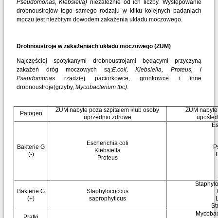
Pseudomonas, Klebsiella)
niezależnie od ich liczby. Występowanie
drobnoustrojów tego samego rodzaju w kilku kolejnych badaniach
moczu jest niezbitym dowodem zakażenia układu moczowego.
Drobnoustroje w zakażeniach układu moczowego (ZUM)
Najczęściej spotykanymi drobnoustrojami będącymi przyczyną
zakażeń dróg moczowych są:
E.coli, Klebsiella, Proteus, i
Pseudomonas
rzadziej paciorkowce, gronkowce i inne
drobnoustroje(grzyby,
Mycobacterium tbc)
.
ZUM nabyte poza szpitalem i/lub osoby
ZUM nabyte w
Patogen
uprzednio zdrowe
upośled
Es
Escherichia coli
Bakterie G
P
Klebsiella
(-)
Proteus
Staphyl
Bakterie G
Staphylococcus
(+)
saprophyticus
St
Mycobac
Prątki