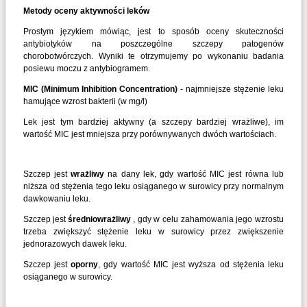
Metody oceny aktywności leków
Prostym językiem mówiąc, jest to sposób oceny skuteczności
antybiotyków na poszczególne szczepy patogenów
chorobotwórczych. Wyniki te otrzymujemy po wykonaniu badania
posiewu moczu z antybiogramem.
MIC (Minimum Inhibition Concentration)
- najmniejsze stężenie leku
hamujące wzrost bakterii (w mg/l)
Lek jest tym bardziej aktywny (a szczepy bardziej wrażliwe), im
wartość MIC jest mniejsza przy porównywanych dwóch wartościach.
Szczep jest
wrażliwy
na dany lek, gdy wartość MIC jest równa lub
niższa od stężenia tego leku osiąganego w surowicy przy normalnym
dawkowaniu leku.
Szczep jest
średniowrażliwy
, gdy w celu zahamowania jego wzrostu
trzeba zwiększyć stężenie leku w surowicy przez zwiększenie
jednorazowych dawek leku.
Szczep jest
oporny
, gdy wartość MIC jest wyższa od stężenia leku
osiąganego w surowicy.