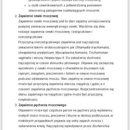
u osób cewnikowanych z potwierdzoną posiewem
obecnością patogenów rozkładających mocznik.
Zapalenie cewki moczowej
Zapalenie cewki moczowej jest to stan zapalny umiejscowiony
powyżej zwieracza wewnętrznego cewki. Wyróżnia się dwa
rodzaje zapalenia cewki moczowej: rzeżączkowe i
nierzeżączkowe.
Przyczyną nierzeżączkowgo zapalenia jest najczęściej
zakażenie takimi drobnoustrojami jak
Chlamydia trachomatis,
Ureaplasma urealyticum, Mycoplasma homonis, Trichomonas
vaginalis
i wirusy
Herpes
typu II. Do zakażenia dochodzi
najczęściej w czasie stosunku płciowego. Objawia się zazwyczaj
wyciekiem z cewki moczowej o charakterze śluzowym lub
ropnym, świądem, pieczeniem i bólem w cewce moczowej
podczas oddawania moczu. Stan zapalny w cewce moczowej
może być przyczyną zapalenia stercza, najądrzy i jąder, a z
czasem zapalenia pęcherza moczowego. Rozprzestrzenienie się
stanu zapalnego na najądrza i jądra może być przyczyną
niepłodności.
Zapalenie pęcherza moczowego
Objawami może być częstsze parcie na pęcherz przy wydalaniu
małych ilości moczu, pieczenie i kłucie w okolicy podbrzusza, w
niektórych przypadkach pojawia się ostry zapach moczu i
zabarwienia krwią. Najczęściej wywoływane przez
Escherichia