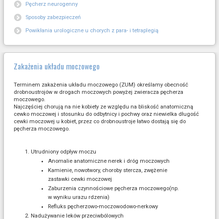
Pęcherz neurogenny
Sposoby zabezpieczeń
Powikłania urologiczne u chorych z para- i tetraplegią
Zakażenia układu moczowego
Terminem zakażenia układu moczowego (ZUM) określamy obecność
drobnoustrojów w drogach moczowych powyżej zwieracza pęcherza
moczowego.
Najczęściej chorują na nie kobiety ze względu na bliskość anatomiczną
cewko moczowej i stosunku do odbytnicy i pochwy oraz niewielka długość
cewki moczowej u kobiet, przez co drobnoustroje łatwo dostają się do
pęcherza moczowego.
Utrudniony odpływ moczu
Anomalie anatomiczne nerek i dróg moczowych
Kamienie, nowotwory, choroby stercza, zwężenie
zastawki cewki moczowej
Zaburzenia czynnościowe pęcherza moczowego(np.
w wyniku urazu rdzenia)
Refluks pęcherzowo-moczowodowo-nerkowy
Nadużywanie leków przeciwbólowych