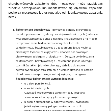
chorobotwórczych zakażenie dróg moczowych może przebiegać
zupełnie bezobjawowo lub manifestować się objawami zapalenia
pęcherza moczowego lub ostrego albo odmiedniczkowego zapalenia
nerek.
Bakteriomocz bezobjawowy
- dotyczy pacjentów, którzy mają
dodatni posiew moczu, ale są bez objawów klinicznych (należy w
wywiadzie zapytać pacjenta o nykturię i naglące parcie na mocz).
Przeprowadzanie badań przesiewowych w kierunku
bakteriomoczu bezobjawowego uzasadnione jest u kobiet w
pierwszym trymestrze ciąży oraz u chorych poddawanych
planowanym zabiegom urologicznym. Decyzja co do leczenia
bakteriomoczu bezobjawowego uzależniona jest od szeregu
czynników takich jak: wiek chorego, stałe lub okresowe
cewnikowanie pęcherza, istnienie nieprawidłowości w obrębie
układu moczowo-płciowego, rodzaj wykrytego patogenu.
Bezobjawowy bakteriomocz wymaga leczenia:
u dzieci poniżej 6 r.ż.
u kobiet ciężarnych
Częstość występowania bakteriomoczu jest taka
sama u kobiet w ciąży, jak i u nieciężarnych.
u osób z przeszkodą w odpływie moczu, zwłaszcza
jeżeli wyizolowany patogen rozkłada mocznik
(podwyższone ryzyko rozwoju kamicy moczowej)