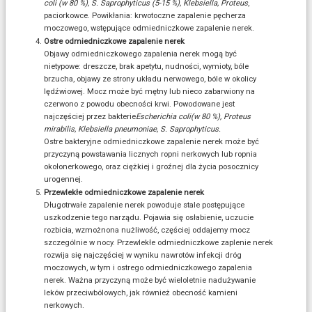
coli (w 80 %), S. Saprophyticus (5-15 %), Klebsiella, Proteus
,
paciorkowce. Powikłania: krwotoczne zapalenie pęcherza
moczowego, wstępujące odmiedniczkowe zapalenie nerek.
Ostre odmiedniczkowe zapalenie nerek
Objawy odmiedniczkowego zapalenia nerek mogą być
nietypowe: dreszcze, brak apetytu, nudności, wymioty, bóle
brzucha, objawy ze strony układu nerwowego, bóle w okolicy
lędźwiowej. Mocz może być mętny lub nieco zabarwiony na
czerwono z powodu obecności krwi. Powodowane jest
najczęściej przez bakterie
Escherichia coli(w 80 %), Proteus
mirabilis, Klebsiella pneumoniae, S. Saprophyticus.
Ostre bakteryjne odmiedniczkowe zapalenie nerek może być
przyczyną powstawania licznych ropni nerkowych lub ropnia
okołonerkowego, oraz ciężkiej i groźnej dla życia posocznicy
urogennej.
Przewlekłe odmiedniczkowe zapalenie nerek
Długotrwałe zapalenie nerek powoduje stale postępujące
uszkodzenie tego narządu. Pojawia się osłabienie, uczucie
rozbicia, wzmożnona nużliwość, częściej oddajemy mocz
szczególnie w nocy. Przewlekłe odmiedniczkowe zaplenie nerek
rozwija się najczęściej w wyniku nawrotów infekcji dróg
moczowych, w tym i ostrego odmiedniczkowego zapalenia
nerek. Ważna przyczyną może być wieloletnie nadużywanie
leków przeciwbólowych, jak również obecność kamieni
nerkowych.