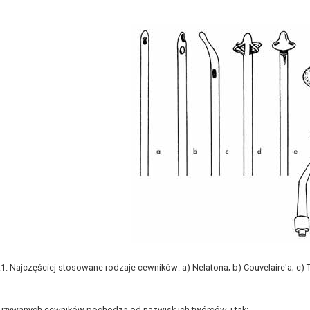
1. Najczęściej stosowane rodzaje cewników: a) Nelatona; b) Couvelaire'a; c) T
używanych cewników pochodzą od nazwisk ich twórców, i tak: