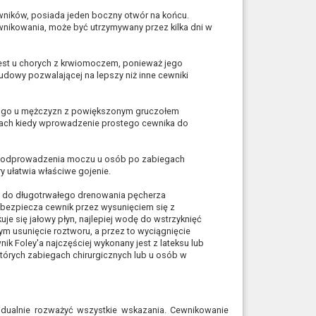
wników, posiada jeden boczny otwór na końcu.
nikowania, może być utrzymywany przez kilka dni w
 jest u chorych z krwiomoczem, ponieważ jego
owy pozwalającej na lepszy niż inne cewniki
ię go u mężczyzn z powiększonym gruczołem
kach kiedy wprowadzenie prostego cewnika do
go odprowadzenia moczu u osób po zabiegach
y ułatwia właściwe gojenie.
m do długotrwałego drenowania pęcherza
bezpiecza cewnik przez wysunięciem się z
e się jałowy płyn, najlepiej wodę do wstrzyknięć
ym usunięcie roztworu, a przez to wyciągnięcie
ik Foley'a najczęściej wykonany jest z lateksu lub
ektórych zabiegach chirurgicznych lub u osób w
dualnie rozważyć wszystkie wskazania. Cewnikowanie