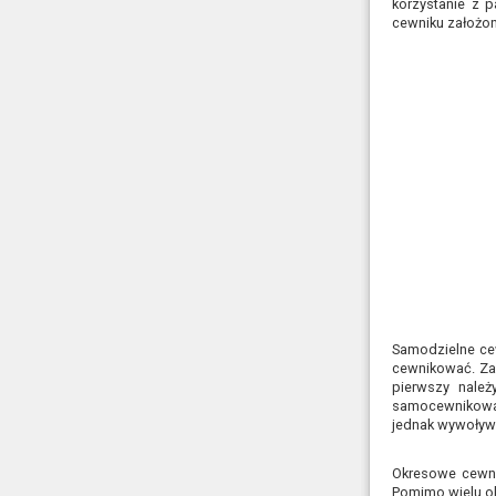
korzystanie z 
cewniku założo
Samodzielne ce
cewnikować. Zap
pierwszy należ
samocewnikowani
jednak wywoływa
Okresowe cewni
Pomimo wielu ob