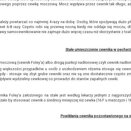
wego poprzez cewkę moczową. Mocz wypływa przez cewnik tak długo, aż p
ależy powtarzać co najmniej 4 razy na dobę. Osoby, które spożywają dużo 
t 6-8 razy. Często robi się przerwę nocną kiedy nie oddaje się moczu, dl
awy samocewnikowanie nie zajmuje dużo więcej czasu niż skorzystanie z toal
Stałe umieszczenie cewnika w pęcher
oczową (cewnik Foley'a) albo drogą punkcji nadłonowej czyli cewnik nadłon
j większości przypadków u osób z uszkodzeniem rdzenia stosuje się cewni
dy - stosuje się zbyt grube cewniki oraz nie są one dostatecznie często 
pływie wydzieliny cewkowej co prowadzi do stanów zapalnych cewki.
ika Foley'a założonego na stałe jest według lekarzy jednym z najgorszyc
żało by stosować cewnik o średnicy mniejszej niż cewka (16 F u meżczyzn i 18 
Powikłania cewnika pozostawionego na st