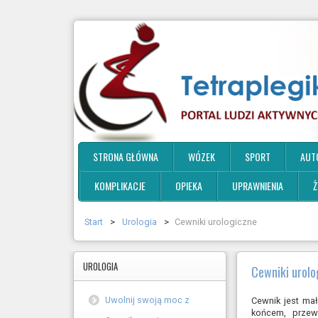
STRONA GŁÓWNA
WÓZEK
SPORT
AUT
KOMPLIKACJE
OPIEKA
UPRAWNIENIA
Ż
Start
>
Urologia
>
Cewniki urologiczne
UROLOGIA
Cewniki urolo
Uwolnij swoją moc z
Cewnik jest ma
końcem, przew