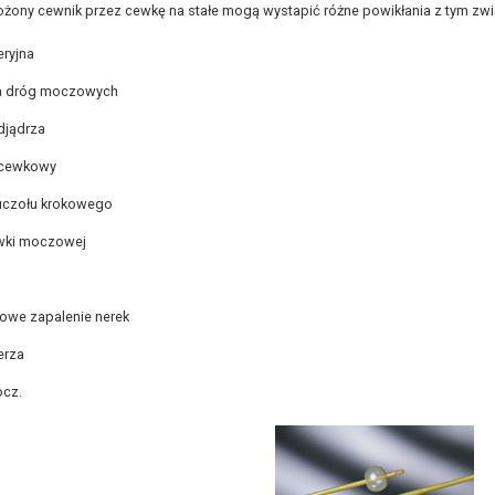
żony cewnik przez cewkę na stałe mogą wystapić różne powikłania z tym zwią
eryjna
cja dróg moczowych
djądrza
ocewkowy
ruczołu krokowego
wki moczowej
owe zapalenie nerek
erza
ocz.