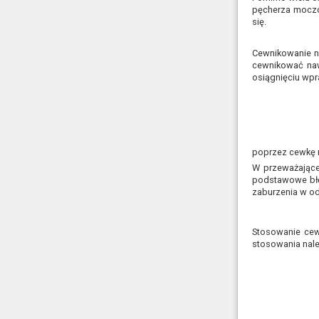
pęcherza moczo
się.
Cewnikowanie n
cewnikować nawe
osiągnięciu wpr
poprzez cewkę m
W przeważające
podstawowe błę
zaburzenia w od
Stosowanie cewn
stosowania nale