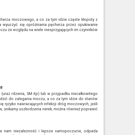
herza moczowego, a co za tym idzie częste kłopoty z
 wyuczyć się opróżniania pęcherza przez opukiwanie
czu ze względu na wiele niesprzyjających im czynników
ne
uraz rdzenia, SM itp) lub w przypadku niecałkowitego
dzić do zalegania moczu, a co za tym idzie do stanów
ę ryzyko nawracających infekcji dróg moczowych, jeśli
yków, unikamy uszkodzenia nerek, można również poprawić
e nam niezalezność i lepsze samopoczucie, odpada