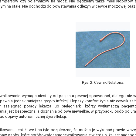
pampersów czy pojemników na mocz. Nie będziemy także mieli kłopotów z
nym na stałe. Nie dochodzi do powstawania odleżyn w cewce moczowej oraz 
Rys. 2. Cewnik Nelatona.
wnikowanie wymaga niestety od pacjenta pewnej sprawności, dlatego nie ws
ewnia jednak mniejsze ryzyko infekcji i lepszy komfort życia niż cewnik z
y zasięgnąć porady lekarza lub pielęgniarki, którzy wytłumaczą pacje
a jest bezpieczna, a doznania bólowe niewielkie, w przypadku osób po ura
ć objawy autonomicznej dysrefleksji.
kowanie jest łatwe i na tyle bezpieczne, że można je wykonać prawie wsz
aw osoby, które spróbowały samocewnikowania stwierdziły, że jest nadspo