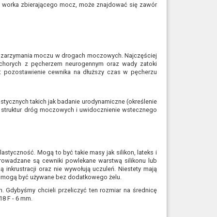
do worka zbierającego mocz, może znajdować się zawór
ub zarzymania moczu w drogach moczowych. Najczęściej
chorych z pęcherzem neurogennym oraz wady zatoki
st pozostawienie cewnika na dłuższy czas w pęcherzu
ycznych takich jak badanie urodynamiczne (określenie
a struktur dróg moczowych i uwidocznienie wstecznego
tyczność. Mogą to być takie masy jak silikon, lateks i
wprowadzane są cewniki powlekane warstwą silikonu lub
nkrustracji oraz nie wywołują uczuleń. Niestety mają
e mogą być używane bez dodatkowego żelu.
. Gdybyśmy chcieli przeliczyć ten rozmiar na średnicę
18 F - 6 mm.