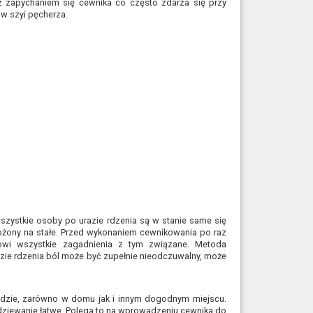
 zapychaniem się cewnika co często zdarza się przy
w szyi pęcherza.
zystkie osoby po urazie rdzenia są w stanie same się
ałożony na stałe. Przed wykonaniem cewnikowania po raz
ntowi wszystkie zagadnienia z tym związane. Metoda
zie rdzenia ból może być zupełnie nieodczuwalny, może
ędzie, zarówno w domu jak i innym dogodnym miejscu.
dziewanie łatwe. Polega to na wprowadzeniu cewnika do