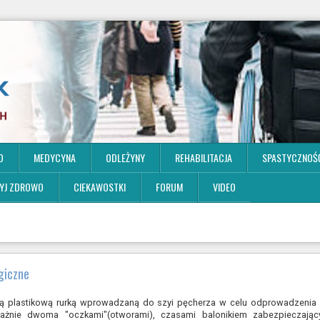
O
MEDYCYNA
ODLEŻYNY
REHABILITACJA
SPASTYCZNOŚ
YJ ZDROWO
CIEKAWOSTKI
FORUM
VIDEO
giczne
łą plastikową rurką wprowadzaną do szyi pęcherza w celu odprowadzenia 
ażnie dwoma "oczkami"(otworami), czasami balonikiem zabezpieczają