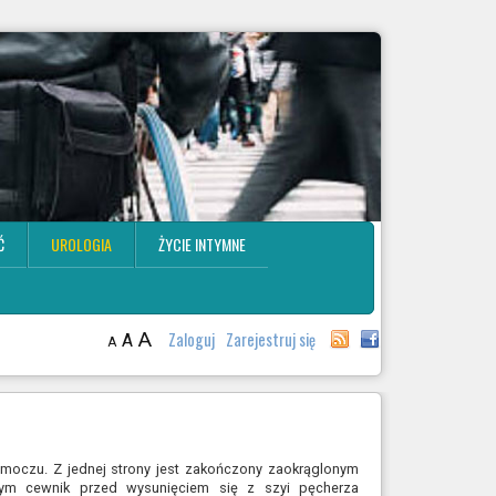
Ć
UROLOGIA
ŻYCIE INTYMNE
A
Zaloguj
Zarejestruj się
A
A
moczu. Z jednej strony jest zakończony zaokrąglonym
cym cewnik przed wysunięciem się z szyi pęcherza