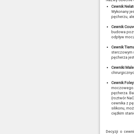
Cewnik Nela
Wykonany jes
pęcherzu, al
Cewnik Couve
budowa pozw
odpływ moczu
Cewnik Tiem
sterczowym 
pęcherza jes
Cewniki Male
chirurgiczny
Cewnik Foley
moczowego. J
pęcherza. Ba
(roztwór NaC
cewnika z pę
silikonu, mo
ciężkim stani
Decyzji o cewn