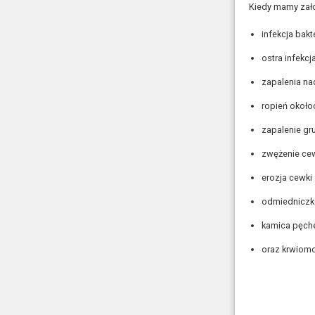
Kiedy mamy zało
infekcja bakt
ostra infek
zapalenia na
ropień okoł
zapalenie g
zwężenie ce
erozja cewki
odmiedniczk
kamica pęch
oraz krwiom