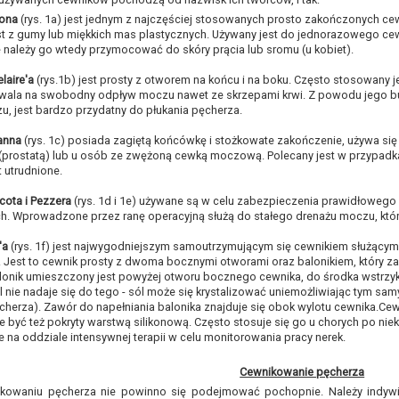
tona
(rys. 1a) jest jednym z najczęściej stosowanych prosto zakończonych ce
t z gumy lub miękkich mas plastycznych. Używany jest do jednorazowego cew
e należy go wtedy przymocować do skóry prącia lub sromu (u kobiet).
laire'a
(rys.1b) jest prosty z otworem na końcu i na boku. Często stosowany
ala na swobodny odpływ moczu nawet ze skrzepami krwi. Z powodu jego bud
, jest bardzo przydatny do płukania pęcherza.
anna
(rys. 1c) posiada zagiętą końcówkę i stożkowate zakończenie, używa s
(prostatą) lub u osób ze zwężoną cewką moczową. Polecany jest w przypad
t utrudnione.
cota i Pezzera
(rys. 1d i 1e) używane są w celu zabezpieczenia prawidłowe
ch. Wprowadzone przez ranę operacyjną służą do stałego drenażu moczu, któr
'a
(rys. 1f) jest najwygodniejszym samoutrzymującym się cewnikiem służący
est to cewnik prosty z dwoma bocznymi otworami oraz balonikiem, który za
lonik umieszczony jest powyżej otworu bocznego cewnika, do środka wstrzykuj
l nie nadaje się do tego - sól może się krystalizować uniemożliwiając tym sam
cherza). Zawór do napełniania balonika znajduje się obok wylotu cewnika.Cewn
że być też pokryty warstwą silikonową. Często stosuje się go u chorych po ni
e na oddziale intensywnej terapii w celu monitorowania pracy nerek.
Cewnikowanie pęcherza
ikowaniu pęcherza nie powinno się podejmować pochopnie. Należy indywi