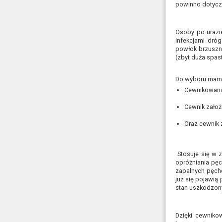
powinno dotyczy
Osoby po urazi
infekcjami dró
powłok brzuszny
(zbyt duża spas
Do wyboru mamy
Cewnikowani
Cewnik zało
Oraz cewnik 
Stosuje się w 
opróżniania pę
zapalnych pęche
już się pojawią
stan uszkodzony
Dzięki cewnik