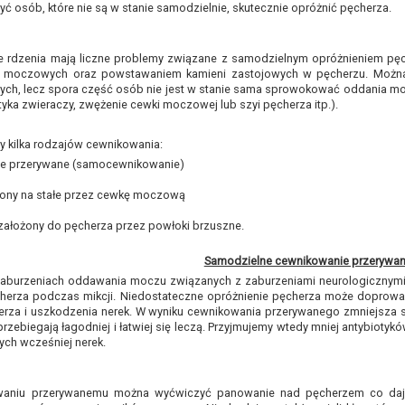
ć osób, które nie są w stanie samodzielnie, skutecznie opróżnić pęcherza.
e rdzenia mają liczne problemy związane z samodzielnym opróżnieniem pęc
g moczowych oraz powstawaniem kamieni zastojowych w pęcherzu. Można
ch, lecz spora część osób nie jest w stanie sama sprowokować oddania mo
tyka zwieraczy, zwężenie cewki moczowej lub szyi pęcherza itp.).
 kilka rodzajów cewnikowania:
e przerywane (samocewnikowanie)
żony na stałe przez cewkę moczową
założony do pęcherza przez powłoki brzuszne.
Samodzielne cewnikowanie przerywa
zaburzeniach oddawania moczu związanych z zaburzeniami neurologicznymi (
cherza podczas mikcji. Niedostateczne opróżnienie pęcherza może doprowa
rza i uszkodzenia nerek. W wyniku cewnikowania przerywanego zmniejsza si
 przebiegają łagodniej i łatwiej się leczą. Przyjmujemy wtedy mniej antybiot
ch wcześniej nerek.
owaniu przerywanemu można wyćwiczyć panowanie nad pęcherzem co daj