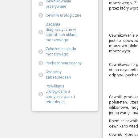
Cewnikowanie
moczowego. Z d
przerywane
przez który wpr
Cewniki urologiczne
Badania
diagnostyczne w
chorobach układu
Cewnikowanie w
moczowego.
jest to spowo
moczowo-płciow
Zakażenia układu
moczowym.
moczowego
Pęcherz neurogenny
Cewnikowanie p
stanu czynnośc
Sposoby
odpływu pęche
zabezpieczeń
Powikłania
urologiczne u
chorych z para- i
Cewniki produko
tetraplegią
poliuretan. Czę
silikonowe, mo
jedną wadę - m
Rozmiar cewnika
cewnika to wted
Cewniki, które 