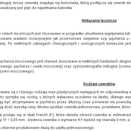
rugiej strony cewnika znajduje się końcówka, którą podłącza się cewnik 
owadzany jest płyn do napełniania balonika.
Wskazania lecznicze
 celach leczniczych jest stosowane w przypadku utrudnienia wypływania l
dowane wadami rozwojowymi jak przerostowe zwężenie szyi pęcherza u 
ej. Po niektórych zabiegach chirurgicznych i urologicznych konieczne je
ęcherza moczowego jest również stosowane w niektórych badaniach diagnost
iowego pęcherza i cewki moczowej) oraz cystouretrografia mikcyjna (ocen
rzowo-moczowego).
Rodzaje cewników
wane są z różnego rodzaju mas plastycznych nadających im odpowiednią elas
sto spotyka się osoby, u których wykazano uczulenie na lateks, dlatego 
gą być utrzymywane w pęcherzu przez dłuższy czas ponieważ nie powodują i
ają dość wysoką cenę. Można spotkać cewniki jednorazowe, powlekane, któr
 podaje się w skali French (F), która określa obwód cewnika w milimetrach
y 1F = 0,33 mm , średnica cewnika o wymiarze 9 F będzie się równała 3 mm, a 
są obecnie produkowane służą do użytku jednorazowego.