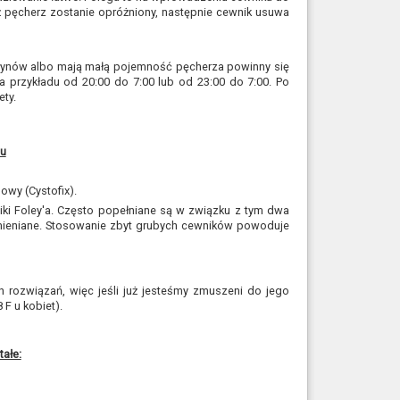
ęcherz zostanie opróżniony, następnie cewnik usuwa
płynów albo mają małą pojemność pęcherza powinny się
a przykładu od 20:00 do 7:00 lub od 23:00 do 7:00. Po
ety.
zu
owy (Cystofix).
ki Foley'a. Często popełniane są w związku z tym dwa
zmieniane. Stosowanie zbyt grubych cewników powoduje
h rozwiązań, więc jeśli już jesteśmy zmuszeni do jego
F u kobiet).
ałe: