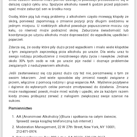
dalszej części cyklu snu. Spożycie alkoholu nawet 6 godzin przed pójściem
spać może zaburzyć sen w środku nocy.
Osoby, które piją lub mają problemy z alkoholem często miewają kłopoty ze
skórą, ponieważ zapominają o zmianie pozycji przy długim siedzeniu w
jednym miejscu. U niektórych alkohol powoduje popuszczenie moczu czy
kału, co również może podrażnić skórę. Zaburzona świadomość lub
koordynacja po użyciu alkoholu może doprowadzić do wypadków, upadków i
poparzeń.
Zdarza się, że osoby które piły dużo przed wypadkiem i miało wiele kłopotów
z tym związanych zaprzestają picia alkoholu po urazie. Dla wielu uraz to
swego rodzaju przebudzenie z niezdrowego stylu życia i nawyków. Jednak
około 30% tych osób w rok po urazie pije nadal i doznaje problemów
związanych z nadużywaniem alkoholu.
Jeśli zastanawiasz się czy pijesz dużo czy też nie, porozmawiaj o tym ze
swoim lekarzem. Jest wiele sposobów aby zmienić nawyki związane z
piciem, włącznie z pomocą rodziny i grup wsparcia AA . Myślenie pozytywne
i dążenie do wybranych celów pomoże zmotywować do działania. Zmiana
może następować powoli, może mieć wzloty i upadki, ale za każdym razem
kiedy znowu próbujesz zerwać z nałogiem zwiększasz swoje szanse na
sukces.
Pismiennictwo
AA (Anonimowi Alkoholicy )(Biura i spotkania na całym świecie;
Sprawdź swoja książkę telefoniczną lub internet )
Moderation Management, 22 W 27th Street, New York, NY 10001;
212-871-0974.