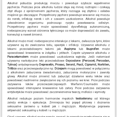
Alkohol pobudza produkcję moczu i powoduje szybsze wypełnienie
pęcherza. Podczas picia alkoholu ludzie staja się mniej roztropni i czekają
zbyt długo z opróżnieniem pęcherza, który rozciąga się zbytnio i osłabia
mięśnie go otaczające. Przepełniony pęcherz powoduje wracanie się moczu
do nerek, infekcję nerek i ich z czasem uszkodzenie. Alkohol powoduje
odwodnienie organizmu podnosząc ryzyko powstawania odleżyn.
Przepełniony pęcherz może spowodować dysrefleksję autonomiczną,
niebezpieczny wzrost ciśnienia tętniczego co może doprowadzić do zawału,
konwulsji a nawet śmierci.
Alkohol może mieć niebezpieczne interakcje z lekami, zwłaszcza tymi, które
używane są do zwalczania bólu, spastyki i infekcji. Używanie alkoholu z
lekami przeciwbólowymi takimi jak
Aspiryna
lub
Ibuprofen
może
spowodować krwawienia w żołądku i jelitach. Częste używanie alkoholu z
Paracetamolem
może powodować uszkodzenia wątroby. Jeśli natomiast
używamy narkotyczne leki przeciwbólowe
Oxycodone (Percocet, Percodan,
Tylnox)
antydepresanty
Deprexetin, Prosac, Seronil, Paxil, Cipramil, Nortrilen,
Trittico
oraz przeciwspastyczne np.
Dizepam
mogą powodować w połączeniu
z alkoholem zaburzenia świadomości, zaburzenia motoryczne i zawroty
głowy. Alkohol może zmienić lub zaburzyć działanie wielu leków oraz
powodować nadmierne zwiększanie się ich poziomu we krwi. Picie podczas
zażywania leków przeciwzakrzepowych Warfarin/Coumadin może
spowodować intensywne krwawienie lub zatory. Picie podczas zażywania
antybiotyków może powodować zaczerwienienia twarzy, mdłości i wymioty.
Alkohol redukuje poziom hormonów męskich
testosteronu
od którego
zależy erekcja i ejakulacja. Zmniejsza tez popęd płciowy i doznania
seksualne zarówno u kobiet jak i mężczyzn. Abstynencja poprawia
aktywność seksualną u kobiet i u mężczyzn.
Choć czasem alkohol może pomóc zasnąć, to powoduje przebudzanie się w