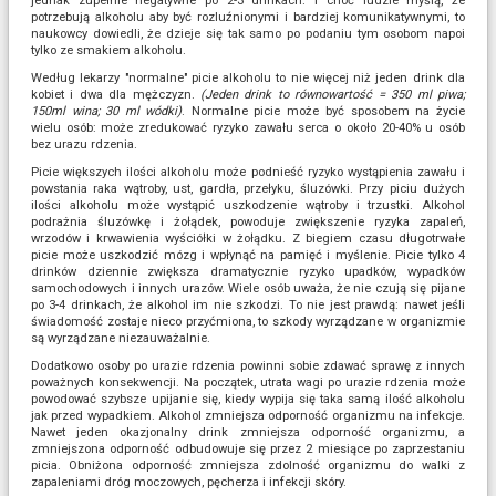
jednak zupełnie negatywne po 2-3 drinkach. I choć ludzie myślą, że
potrzebują alkoholu aby być rozluźnionymi i bardziej komunikatywnymi, to
naukowcy dowiedli, że dzieje się tak samo po podaniu tym osobom napoi
tylko ze smakiem alkoholu.
Według lekarzy "normalne" picie alkoholu to nie więcej niż jeden drink dla
kobiet i dwa dla mężczyzn.
(Jeden drink to równowartość = 350 ml piwa;
150ml wina; 30 ml wódki)
. Normalne picie może być sposobem na życie
wielu osób: może zredukować ryzyko zawału serca o około 20-40% u osób
bez urazu rdzenia.
Picie większych ilości alkoholu może podnieść ryzyko wystąpienia zawału i
powstania raka wątroby, ust, gardła, przełyku, śluzówki. Przy piciu dużych
ilości alkoholu może wystąpić uszkodzenie wątroby i trzustki. Alkohol
podrażnia śluzówkę i żołądek, powoduje zwiększenie ryzyka zapaleń,
wrzodów i krwawienia wyściółki w żołądku. Z biegiem czasu długotrwałe
picie może uszkodzić mózg i wpłynąć na pamięć i myślenie. Picie tylko 4
drinków dziennie zwiększa dramatycznie ryzyko upadków, wypadków
samochodowych i innych urazów. Wiele osób uważa, że nie czują się pijane
po 3-4 drinkach, że alkohol im nie szkodzi. To nie jest prawdą: nawet jeśli
świadomość zostaje nieco przyćmiona, to szkody wyrządzane w organizmie
są wyrządzane niezauważalnie.
Dodatkowo osoby po urazie rdzenia powinni sobie zdawać sprawę z innych
poważnych konsekwencji. Na początek, utrata wagi po urazie rdzenia może
powodować szybsze upijanie się, kiedy wypija się taka samą ilość alkoholu
jak przed wypadkiem. Alkohol zmniejsza odporność organizmu na infekcje.
Nawet jeden okazjonalny drink zmniejsza odporność organizmu, a
zmniejszona odporność odbudowuje się przez 2 miesiące po zaprzestaniu
picia. Obniżona odporność zmniejsza zdolność organizmu do walki z
zapaleniami dróg moczowych, pęcherza i infekcji skóry.